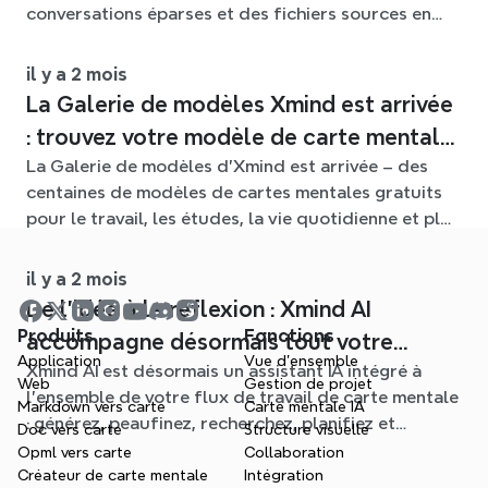
conversations éparses et des fichiers sources en
cartes mentales claires et modifiables.
il y a 2 mois
La Galerie de modèles Xmind est arrivée
: trouvez votre modèle de carte mentale
La Galerie de modèles d'Xmind est arrivée – des
pour chaque situation
centaines de modèles de cartes mentales gratuits
pour le travail, les études, la vie quotidienne et plus
encore. Trouvez le point de départ idéal et oubliez
la page blanche.
il y a 2 mois
De l'idée à la réflexion : Xmind AI
Produits
Fonctions
accompagne désormais tout votre
Application
Vue d'ensemble
Xmind AI est désormais un assistant IA intégré à
processus de carte mentale
Web
Gestion de projet
l'ensemble de votre flux de travail de carte mentale
Markdown vers carte
Carte mentale IA
: générez, peaufinez, recherchez, planifiez et
Doc vers carte
Structure visuelle
exportez, le tout sans quitter votre Schéma.
Opml vers carte
Collaboration
Créateur de carte mentale
Intégration