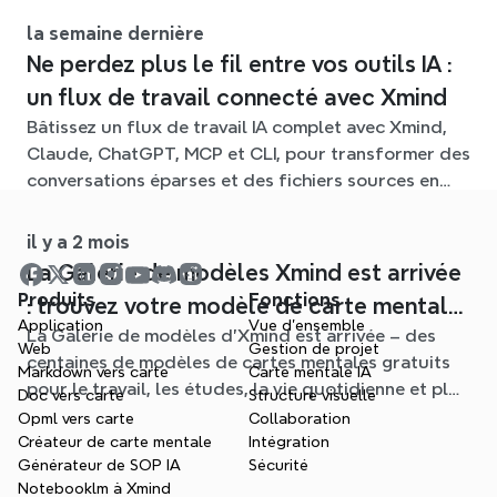
la semaine dernière
Ne perdez plus le fil entre vos outils IA :
un flux de travail connecté avec Xmind
Bâtissez un flux de travail IA complet avec Xmind,
Claude, ChatGPT, MCP et CLI, pour transformer des
conversations éparses et des fichiers sources en
cartes mentales claires et modifiables.
il y a 2 mois
La Galerie de modèles Xmind est arrivée
Produits
Fonctions
: trouvez votre modèle de carte mentale
Application
Vue d'ensemble
La Galerie de modèles d'Xmind est arrivée – des
pour chaque situation
Web
Gestion de projet
centaines de modèles de cartes mentales gratuits
Markdown vers carte
Carte mentale IA
pour le travail, les études, la vie quotidienne et plus
Doc vers carte
Structure visuelle
encore. Trouvez le point de départ idéal et oubliez
Opml vers carte
Collaboration
la page blanche.
Créateur de carte mentale
Intégration
Générateur de SOP IA
Sécurité
Notebooklm à Xmind