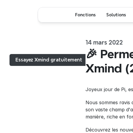
Fonctions
Solutions
14 mars 2022
Menu...
🎉 Perme
Essayez Xmind gratuitement
Xmind (
Joyeux jour de Pi, e
Nous sommes ravis de
son vaste champ d'app
manière, riche en fon
Découvrez les nouvea