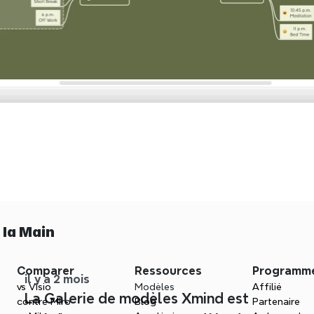
 la Main
Comparer
Ressources
Programm
il y a 2 mois
vs Visio
Modèles
Affilié
La Galerie de modèles Xmind est
contre Miro
Blog
Partenaire