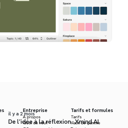
es
Entreprise
Tarifs et formules
il y a 2 mois
À propos
Tarifs
De l'idée à la réflexion : Xmind AI
Quoi de neuf
Haut de gamme