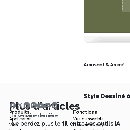
Amusant & Animé
Style Dessiné à
Plus d’articles
Produits
Fonctions
la semaine dernière
Application
Vue d'ensemble
Ne perdez plus le fil entre vos outils IA
Web
Gestion de projet