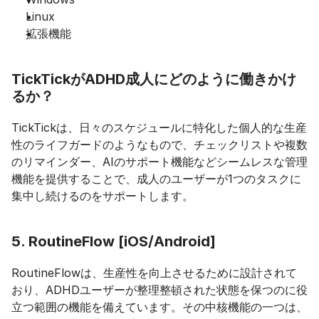
Linux
拡張機能
TickTickがADHD成人にどのように働きかけ
るか？
TickTickは、日々のスケジュールに特化した個人的な生産
性のライフガードのようなもので、チェックリストや複数
のリマインダー、AIのサポート機能などシームレスな管理
機能を提供することで、成人のユーザーが1つのタスクに
集中し続けるのをサポートします。
5. RoutineFlow [iOS/Android]
RoutineFlowは、生産性を向上させるために設計されて
おり、ADHDユーザーが整理整頓された状態を保つのに役
立つ範囲の機能を備えています。その中核機能の一つは、