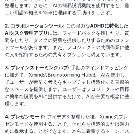
整理します。さらに、AIの簡易説明機能を使用すると、難
しい用語や概念を簡単に理解する手助けをします。
2. コラボレーションツール:
 この強力な
ADHDに特化した
AIタスク管理アプリ
には、フィードバックを残したり、質
問をしたり、タスクの更新を提供したりするためのコメン
トツールがあります。また、プロジェクトの共同作業に他
の人を招待するための共有オプションも備えています。
3. ブレインストーミングハブ:
 手動のマインドマッピング
に加えて、XmindのBrainstorming Hubは、AIを使用し
てユーザーが素早く考えをキャプチャし構造化する直感的
なスペースを提供します。ユーザーはプロジェクトや目標
の簡単な説明をAIに提供するだけで、AIが主要な概念に整
理します。
4. プレゼンモード:
 アイデアを整理した後、Xmindのプレ
ゼンモードを使用することで、それらを構造的または魅力
的に提示することができます。さらに希望するトーン、ス