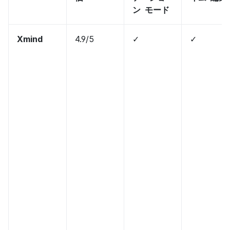
ン  モード
Xmind
4.9/5
✓
✓