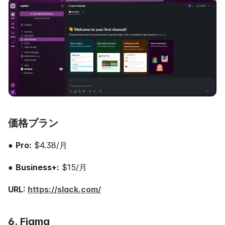
価格プラン
● 
Pro:
 $4.38/月
● 
Business+:
 $15/月
URL: 
https://slack.com/
6. Figma