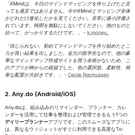
「XMindは、今日のマインドマッピングを作り上げたと言
っても過言ではありません。今やXMindとマッピング全体
がどれだけ進化したかを見てください。非常に過小評価さ
れています。時間を無駄にしないでください。他のものと
比べて、がっかりするだけです。」
 - 
k.money_
「信じられない、初めてマインドマップを作り始めたとこ
ろが良い結果を出しました。金欠の医学生なので、他の豪
華なマインドマップ作成サイトを買う余裕がないため、こ
のアプリが神からの祝福でした。色の選択肢、柔軟性、簡
単な配置が大好きです。」
 - 
Cecile Rasmussen
2. Any.do (Android/iOS)
Any.doは、組み込みのリマインダー、プランナー、カレ
ンダーを活用して仕事を整理および管理できるもう1つの
デイリープランナー
アプリです。このスムーズなアプリに
は、異なるウィジェットがすぐに利用できる高度なTo-