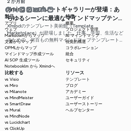
2 か月前
Xmind テンプレートギャラリーが登場：あ
製品
特徴
らゆるシーンに最適なマインドマップテンプ
アプリ
概要
Xmindのテンプレート美術館（Template
レートが見つかります
ウェブ
プロジェクト管理
Marketplace）が登場しました。仕事、学習、生活など
Markdownからマップ
AI マインドマップ
のための、何百もの無料マインドマップテンプレートが
文書からマップ
視覚的構造
用意されています。最適なスタート地点を見つけ、白紙
OPMLからマップ
コラボレーション
から始める手間を省きましょう。
マインドマップ作成ツール
統合
AI SOP 生成ツール
セキュリティ
Notebooklm から Xmindへ
比較する
リソース
vs Visio
テンプレート
vs Miro
ブログ
vs Milanote
アカデミー
vs MindMeister
ユーザーガイド
vs SmartDraw
ユーザーストーリー
vs Mural
ヘルプセンター
vs MindNode
vs Lucidchart
vs ClickUp