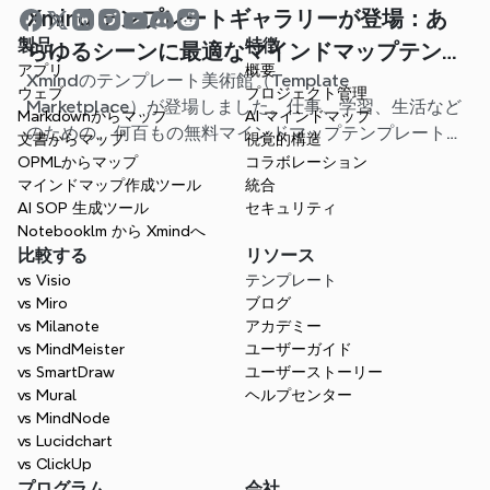
Xmind テンプレートギャラリーが登場：あ
製品
特徴
らゆるシーンに最適なマインドマップテンプ
アプリ
概要
Xmindのテンプレート美術館（Template
レートが見つかります
ウェブ
プロジェクト管理
Marketplace）が登場しました。仕事、学習、生活など
Markdownからマップ
AI マインドマップ
のための、何百もの無料マインドマップテンプレートが
文書からマップ
視覚的構造
用意されています。最適なスタート地点を見つけ、白紙
OPMLからマップ
コラボレーション
から始める手間を省きましょう。
マインドマップ作成ツール
統合
AI SOP 生成ツール
セキュリティ
Notebooklm から Xmindへ
比較する
リソース
vs Visio
テンプレート
vs Miro
ブログ
vs Milanote
アカデミー
vs MindMeister
ユーザーガイド
vs SmartDraw
ユーザーストーリー
vs Mural
ヘルプセンター
vs MindNode
vs Lucidchart
vs ClickUp
プログラム
会社