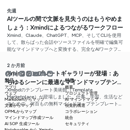
先週
AIツールの間で文脈を見失うのはもうやめま
しょう：Xmindによるつながるワークフロー
Xmind、Claude、ChatGPT、MCP、そしてCLIを使用
して、散らばった会話やソースファイルを明確で編集可
能なマインドマップへと変換する、完全なAIワークフロ
ーを構築しましょう。
2 か月前
Xmind テンプレートギャラリーが登場：あ
製品
特徴
らゆるシーンに最適なマインドマップテンプ
アプリ
概要
Xmindのテンプレート美術館（Template
レートが見つかります
ウェブ
プロジェクト管理
Marketplace）が登場しました。仕事、学習、生活など
Markdownからマップ
AI マインドマップ
のための、何百もの無料マインドマップテンプレートが
文書からマップ
視覚的構造
用意されています。最適なスタート地点を見つけ、白紙
OPMLからマップ
コラボレーション
から始める手間を省きましょう。
マインドマップ作成ツール
統合
AI SOP 生成ツール
セキュリティ
Notebooklm から Xmindへ