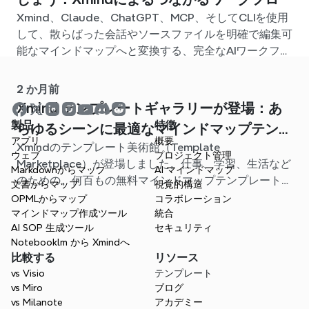
Xmind、Claude、ChatGPT、MCP、そしてCLIを使用
して、散らばった会話やソースファイルを明確で編集可
能なマインドマップへと変換する、完全なAIワークフロ
ーを構築しましょう。
2 か月前
Xmind テンプレートギャラリーが登場：あ
製品
特徴
らゆるシーンに最適なマインドマップテンプ
アプリ
概要
Xmindのテンプレート美術館（Template
レートが見つかります
ウェブ
プロジェクト管理
Marketplace）が登場しました。仕事、学習、生活など
Markdownからマップ
AI マインドマップ
のための、何百もの無料マインドマップテンプレートが
文書からマップ
視覚的構造
用意されています。最適なスタート地点を見つけ、白紙
OPMLからマップ
コラボレーション
から始める手間を省きましょう。
マインドマップ作成ツール
統合
AI SOP 生成ツール
セキュリティ
Notebooklm から Xmindへ
比較する
リソース
vs Visio
テンプレート
vs Miro
ブログ
vs Milanote
アカデミー