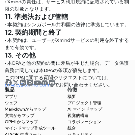
•
 Xmindの責任は、サービス利用規約に記載されている制
限の対象となります。
11. 準拠法および管轄
•
 本契約はシンガポール共和国の法律に準拠しています。
12. 契約期間と終了
•
 本契約は、ユーザーがXmindサービスの利用を終了する
まで有効です。
13. その他
•
 本DPAと他の契約の間に矛盾が生じた場合、データ保護
義務に関しては本DPAの条項が優先します。
このDPAに関する質問やリクエストについては、
privacy@xmind.com
までお問い合わせください。
製品
特徴
アプリ
概要
ウェブ
プロジェクト管理
Markdownからマップ
AI マインドマップ
文書からマップ
視覚的構造
OPMLからマップ
コラボレーション
マインドマップ作成ツール
統合
AI SOP 生成ツール
セキュリティ