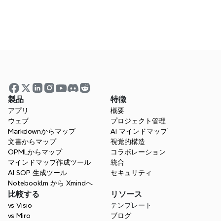
するにはどうすればよいですか？
チームのための最も効果的なブレインストー
ミングツールは何ですか？
製品
特徴
アプリ
概要
ウェブ
プロジェクト管理
Markdownからマップ
AI マインドマップ
文書からマップ
視覚的構造
OPMLからマップ
コラボレーション
新しいブレインストーミングの
マインドマップ作成ツール
統合
AI SOP 生成ツール
セキュリティ
方法を試してみませんか？
Notebooklm から Xmindへ
アイデアを明確でインタラクティブなマイン
比較する
リソース
ドマップで可視化することで、ブレインスト
vs Visio
テンプレート
ーミングの方法を変革し、創造性を高め、コ
vs Miro
ブログ