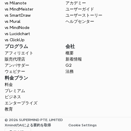
ラボレーションを改善し、アイデア創出プロ
vs Milanote
アカデミー
セスを効率化します。
vs MindMeister
ユーザーガイド
vs SmartDraw
ユーザーストーリー
無料で始めましょう
vs Mural
ヘルプセンター
vs MindNode
vs Lucidchart
vs ClickUp
プログラム
会社
アフィリエイト
概要
販売代理店
新着情報
アンバサダー
G2
ウェビナー
法務
料金プラン
料金
プレミアム
ビジネス
エンタープライズ
教育
© 2026 SUPERMIND PTE. LIMITED
XmindのAIによる要約を取得
Cookie Settings
Select Language