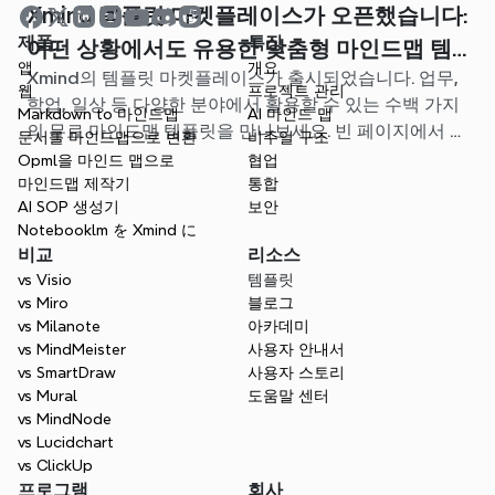
Xmind 템플릿 마켓플레이스가 오픈했습니다:
제품
특징
어떤 상황에서도 유용한 맞춤형 마인드맵 템
앱
개요
Xmind의 템플릿 마켓플레이스가 출시되었습니다. 업무,
플릿을 찾아보세요
웹
프로젝트 관리
학업, 일상 등 다양한 분야에서 활용할 수 있는 수백 가지
Markdown to 마인드맵
AI 마인드 맵
의 무료 마인드맵 템플릿을 만나보세요. 빈 페이지에서 고
문서를 마인드맵으로 변환
비주얼 구조
민할 필요 없이, 나에게 딱 맞는 시작점을 찾아보세요.
Opml을 마인드 맵으로
협업
마인드맵 제작기
통합
AI SOP 생성기
보안
Notebooklm を Xmind に
비교
리소스
vs Visio
템플릿
vs Miro
블로그
vs Milanote
아카데미
vs MindMeister
사용자 안내서
vs SmartDraw
사용자 스토리
vs Mural
도움말 센터
vs MindNode
vs Lucidchart
vs ClickUp
프로그램
회사