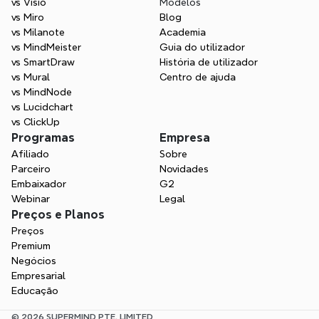
vs Visio
Modelos
vs Miro
Blog
vs Milanote
Academia
vs MindMeister
Guia do utilizador
vs SmartDraw
História de utilizador
vs Mural
Centro de ajuda
vs MindNode
vs Lucidchart
vs ClickUp
Programas
Empresa
Afiliado
Sobre
Parceiro
Novidades
Embaixador
G2
Webinar
Legal
Preços e Planos
Preços
Premium
Negócios
Empresarial
Educação
© 2026 SUPERMIND PTE. LIMITED