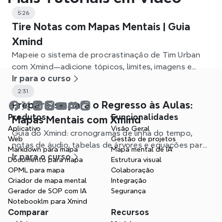
5:26
Tire Notas com Mapas Mentais | Guia
Xmind
Mapeie o sistema de procrastinação de Tim Urban
com Xmind—adicione tópicos, limites, imagens e
resumos para notas claras e produtivas.
Ir para o curso
2:31
Prepare-se para o Regresso às Aulas:
Produtos
Funcionalidades
Mapas Mentais com Xmind
Aplicativo
Visão Geral
Guia do Xmind: cronogramas de linha do tempo,
Web
Gestão de projetos
notas de áudio, tabelas de árvores e equações para
Markdown para mapa
Mapa mental de IA
planear o seu semestre.
Ir para o curso
Documento para mapa
Estrutura visual
OPML para mapa
Colaboração
Criador de mapa mental
Integração
Gerador de SOP com IA
Segurança
Notebooklm para Xmind
Comparar
Recursos