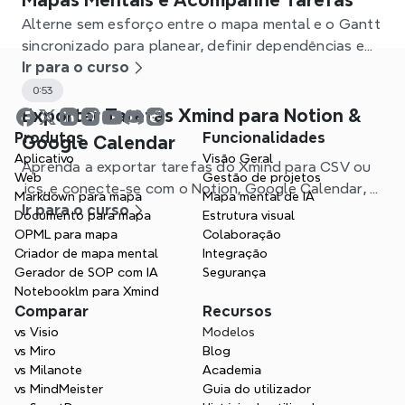
Mapas Mentais e Acompanhe Tarefas
Alterne sem esforço entre o mapa mental e o Gantt
sincronizado para planear, definir dependências e
acompanhar projetos no Xmind.
Ir para o curso
0:53
Exportar Tarefas Xmind para Notion &
Produtos
Funcionalidades
Google Calendar
Aplicativo
Visão Geral
Aprenda a exportar tarefas do Xmind para CSV ou
Web
Gestão de projetos
.ics, e conecte-se com o Notion, Google Calendar, e
Markdown para mapa
Mapa mental de IA
outras apps para otimizar seu fluxo de trabalho.
Ir para o curso
Documento para mapa
Estrutura visual
OPML para mapa
Colaboração
Criador de mapa mental
Integração
Gerador de SOP com IA
Segurança
Notebooklm para Xmind
Comparar
Recursos
vs Visio
Modelos
vs Miro
Blog
vs Milanote
Academia
vs MindMeister
Guia do utilizador