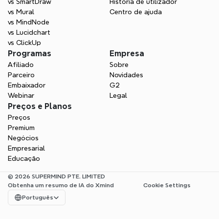
vs SmartDraw
História de utilizador
vs Mural
Centro de ajuda
vs MindNode
vs Lucidchart
vs ClickUp
Programas
Empresa
Afiliado
Sobre
Parceiro
Novidades
Embaixador
G2
Webinar
Legal
Preços e Planos
Preços
Premium
Negócios
Empresarial
Educação
© 2026 SUPERMIND PTE. LIMITED
Obtenha um resumo de IA do Xmind
Cookie Settings
Select Language
Português