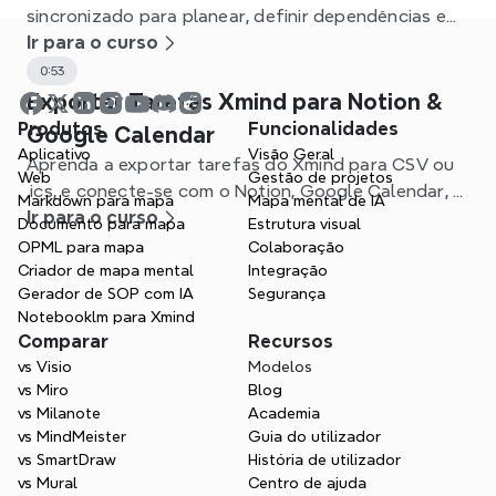
sincronizado para planear, definir dependências e
acompanhar projetos no Xmind.
Ir para o curso
0:53
Exportar Tarefas Xmind para Notion &
Produtos
Funcionalidades
Google Calendar
Aplicativo
Visão Geral
Aprenda a exportar tarefas do Xmind para CSV ou
Web
Gestão de projetos
.ics, e conecte-se com o Notion, Google Calendar, e
Markdown para mapa
Mapa mental de IA
outras apps para otimizar seu fluxo de trabalho.
Ir para o curso
Documento para mapa
Estrutura visual
OPML para mapa
Colaboração
Criador de mapa mental
Integração
Gerador de SOP com IA
Segurança
Notebooklm para Xmind
Comparar
Recursos
vs Visio
Modelos
vs Miro
Blog
vs Milanote
Academia
vs MindMeister
Guia do utilizador
vs SmartDraw
História de utilizador
vs Mural
Centro de ajuda