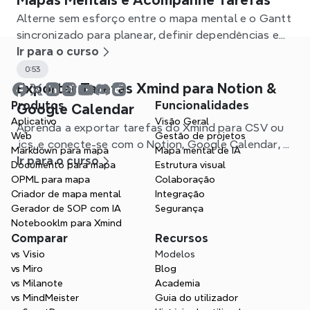
Mapas Mentais e Acompanhe Tarefas
Alterne sem esforço entre o mapa mental e o Gantt
sincronizado para planear, definir dependências e
acompanhar projetos no Xmind.
Ir para o curso
0:53
Exportar Tarefas Xmind para Notion &
Produtos
Funcionalidades
Google Calendar
Aplicativo
Visão Geral
Aprenda a exportar tarefas do Xmind para CSV ou
Web
Gestão de projetos
.ics, e conecte-se com o Notion, Google Calendar, e
Markdown para mapa
Mapa mental de IA
outras apps para otimizar seu fluxo de trabalho.
Ir para o curso
Documento para mapa
Estrutura visual
OPML para mapa
Colaboração
Criador de mapa mental
Integração
Gerador de SOP com IA
Segurança
Notebooklm para Xmind
Comparar
Recursos
vs Visio
Modelos
vs Miro
Blog
vs Milanote
Academia
vs MindMeister
Guia do utilizador