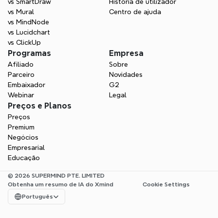
vs SmartDraw
História de utilizador
vs Mural
Centro de ajuda
vs MindNode
vs Lucidchart
vs ClickUp
Programas
Empresa
Afiliado
Sobre
Parceiro
Novidades
Embaixador
G2
Webinar
Legal
Preços e Planos
Preços
Premium
Negócios
Empresarial
Educação
© 2026 SUPERMIND PTE. LIMITED
Obtenha um resumo de IA do Xmind
Cookie Settings
Select Language
Português