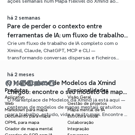
ações semanais num Mapa flexível do Xmind ao
longo do semestre.
há 2 semanas
Pare de perder o contexto entre
ferramentas de IA: um fluxo de trabalho
Crie um fluxo de trabalho de IA completo com o
ligado com o Xmind
Xmind, Claude, ChatGPT, MCP e CLI —
transformando conversas dispersas e ficheiros
fonte em mapas mentais claros e editáveis.
há 2 meses
O Marketplace de Modelos da Xmind
Produtos
Funcionalidades
chegou: encontre o seu modelo de mapa
Aplicativo
Visão Geral
O Marketplace de Modelos da Xmind já está aqui —
mental para qualquer situação
Web
Gestão de projetos
centenas de modelos de mapas mentais gratuitos
Markdown para mapa
Mapa mental de IA
para trabalho, estudo, vida e muito mais. Encontre o
Documento para mapa
Estrutura visual
ponto de partida ideal e evite a página em branco.
OPML para mapa
Colaboração
Criador de mapa mental
Integração