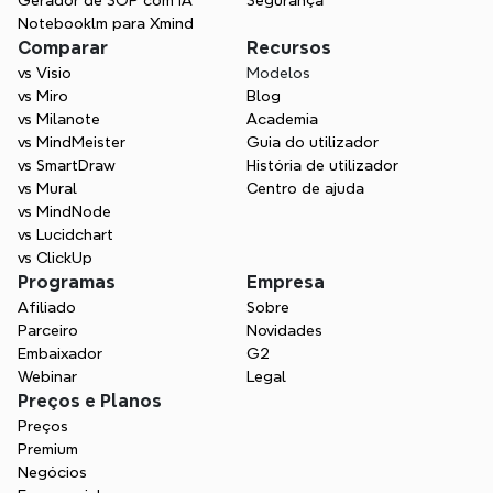
Gerador de SOP com IA
Segurança
Notebooklm para Xmind
Comparar
Recursos
vs Visio
Modelos
vs Miro
Blog
vs Milanote
Academia
vs MindMeister
Guia do utilizador
vs SmartDraw
História de utilizador
vs Mural
Centro de ajuda
vs MindNode
vs Lucidchart
vs ClickUp
Programas
Empresa
Afiliado
Sobre
Parceiro
Novidades
Embaixador
G2
Webinar
Legal
Preços e Planos
Preços
Premium
Negócios