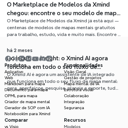
O Marketplace de Modelos da Xmind
chegou: encontre o seu modelo de mapa
O Marketplace de Modelos da Xmind já está aqui —
mental para qualquer situação
centenas de modelos de mapas mentais gratuitos
para trabalho, estudo, vida e muito mais. Encontre o
ponto de partida ideal e evite a página em branco.
há 2 meses
Do input ao insight: o Xmind AI agora
Produtos
Funcionalidades
funciona em todo o seu fluxo de
Aplicativo
Visão Geral
O Xmind AI é agora um assistente de IA integrado
trabalho de mapas mentais
Web
Gestão de projetos
que funciona em todo o seu fluxo de mapa mental:
Markdown para mapa
Mapa mental de IA
gere, aperfeiçoe, pesquise, planeie e exporte, tudo
Documento para mapa
Estrutura visual
sem sair do seu Mapa.
OPML para mapa
Colaboração
Criador de mapa mental
Integração
Gerador de SOP com IA
Segurança
Notebooklm para Xmind
Comparar
Recursos
vs Visio
Modelos