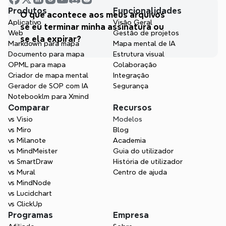
Produtos
Funcionalidades
O que acontece aos meus arquivos 
Aplicativo
Visão Geral
se eu terminar minha assinatura ou 
Web
Gestão de projetos
se ela expirar?
Markdown para mapa
Mapa mental de IA
Documento para mapa
Estrutura visual
OPML para mapa
Colaboração
Criador de mapa mental
Integração
Gerador de SOP com IA
Segurança
Notebooklm para Xmind
Comparar
Recursos
vs Visio
Modelos
vs Miro
Blog
vs Milanote
Academia
vs MindMeister
Guia do utilizador
vs SmartDraw
História de utilizador
vs Mural
Centro de ajuda
vs MindNode
vs Lucidchart
vs ClickUp
Programas
Empresa