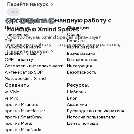
сознания.
Перейти на курс
1:21
Организуйте командную работу с
Продукты
Функции
помощью Xmind Spaces
Приложение
Обзор
Смотрите, как Xmind Spaces организует
Веб
Проекты
командную работу — отдельные пространства,
Markdown в карту
Карта разума AI
одна командная плата и более четкое управление
Перейти на курс
Документ в карту
Визуализация
проектами.
OPML в карту
Коллаборация
Создатель интеллект-карт
Интеграция
AI-генератор SOP
Безопасность
Notebooklm в Xmind
Сравнить
Ресурсы
vs Visio
Шаблоны
vs Miro
Блог
против Milanote
Академия
против MindMeister
Руководство пользователя
против SmartDraw
История пользователя
против Mural
Центр помощи
против MindNode