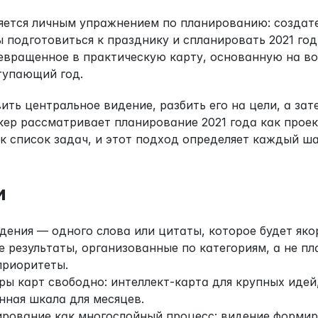
яется личным упражнением по планированию: создате
 подготовиться к празднику и спланировать 2021 год 
вращенное в практическую карту, основанную на воп
тупающий год.
ить центральное видение, разбить его на цели, а зате
ер рассматривает планирование 2021 года как проек
ак список задач, и этот подход определяет каждый ша
и
дения — одного слова или цитаты, которое будет яко
 результаты, организованные по категориям, а не пл
приоритеты.
ы карт свободно: интеллект-карта для крупных идей,
нная шкала для месяцев.
рование как многослойный процесс: видение формиру