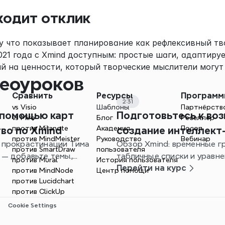
ходит отклик
у что показывает планирование как рефлексивный тво
21 года с Xmind доступным: простые шаги, адаптируе
й на ценности, который творческие мыслители могут
еоуроков
Сравнить
Ресурсы
Програм
2:31
vs Visio
Шаблоны
Партнёрств
 помощью карт
Подготовьтесь к воз
vs Miro
Блог
Реселлер
против Milanote
Академия
Посол
тво по Xmind
создание интеллект-
против MindMeister
Руководство 
Вебинар
 прокрастинации Тима
Обзор Xmind: временные гр
против SmartDraw
пользователя
 — добавьте темы,
табличные списки и уравн
против Mural
История пользователя
резюме для четких,
вашего семестра.
Перейти на курс
против MindNode
Центр помощи
против Lucidchart
против ClickUp
Cookie Settings