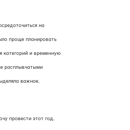
осредоточиться на 
ыло проще планировать 
я категорий и временную 
не расплывчатыми 
выделяла важное.
очу провести этот год.