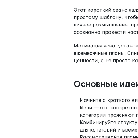
Этот короткий сеанс явл
простому шаблону, чтобы
личное размышление, пре
осознанно провести нас
Мотивация ясна: установ
ежемесячные планы. Спик
ценности, а не просто к
Основные иде
Начните с краткого ви
Цели — это конкретные
категории проясняют 
Комбинируйте структур
для категорий и време
Рассматривайте плани