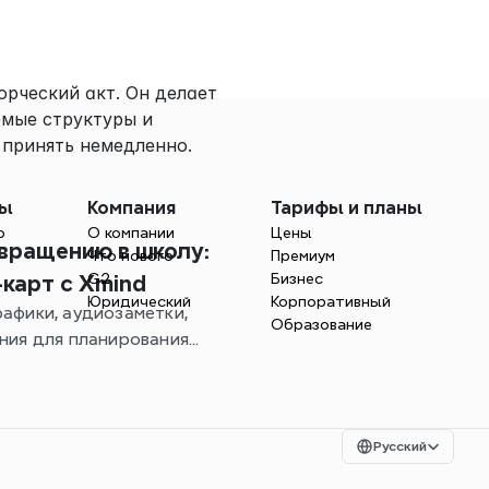
рческий акт. Он делает 
мые структуры и 
 принять немедленно.
мы
Компания
Тарифы и планы
о
О компании
Цены
вращению в школу:
Что нового
Премиум
G2
Бизнес
карт с Xmind
Юридический
Корпоративный
афики, аудиозаметки,
Образование
ения для планирования
Select Language
Русский