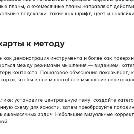
ые планы, а ежемесячные планы направляют действи
альные подсказки, такие как шрифт, цвет и наклейки
карты к методу
е как демонстрация инструмента и более как поверхн
щаться между режимами мышления — видением, катег
ери контекста. Пошаговое объяснение показывает, к
 карты, чтобы ваше масштабное мышление перетекало
тике: установите центральную тему, создайте катего
ную схему для ясности, затем преобразуйте половин
ок ежемесячных задач. Небольшие визуальные коррек
ной.