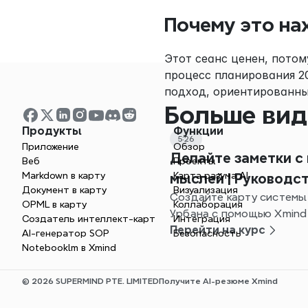
Почему это на
Этот сеанс ценен, потом
процесс планирования 20
подход, ориентированны
Больше вид
Продукты
Функции
5:26
Приложение
Обзор
Делайте заметки с
Веб
Проекты
Markdown в карту
Карта разума AI
мыслей | Руководс
Документ в карту
Визуализация
Создайте карту системы
OPML в карту
Коллаборация
Урбана с помощью Xmind
Создатель интеллект-карт
Интеграция
границы, изображения и 
Перейти на курс
AI-генератор SOP
Безопасность
продуктивных заметок.
Notebooklm в Xmind
© 2026 SUPERMIND PTE. LIMITED
Получите AI-резюме Xmind