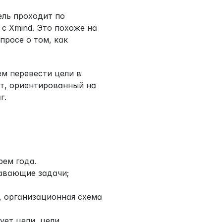
ль проходит по 
с Xmind. Это похоже на 
росе о том, как 
м перевести цели в 
т, ориентированный на 
г.
рем года.
авающие задачи; 
 организационная схема 
ет цели, цели 