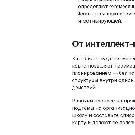
определяют ежемесячн
Адаптация важна: визу
и мотивирующей.
От интеллект-
Xmind используется мене
карта позволяет переме
планированием — без пот
структуры внутри одной
действий.
Рабочий процесс на прак
подтемы на организацион
шкалу и составьте спис
карту и делают её полез