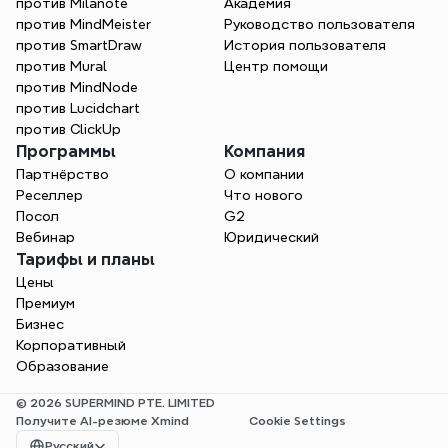
против Milanote
Академия
против MindMeister
Руководство пользователя
против SmartDraw
История пользователя
против Mural
Центр помощи
против MindNode
против Lucidchart
против ClickUp
Программы
Компания
Партнёрство
О компании
Реселлер
Что нового
Посол
G2
Вебинар
Юридический
Тарифы и планы
Цены
Премиум
Бизнес
Корпоративный
Образование
© 2026 SUPERMIND PTE. LIMITED
Получите AI-резюме Xmind
Cookie Settings
Select Language
Русский