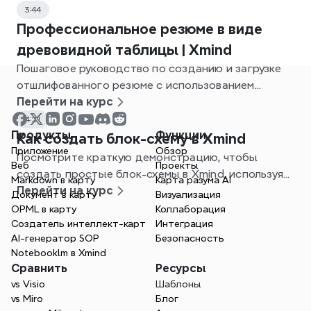
3:44
Профессиональное резюме в виде
древовидной таблицы | Xmind
Пошаговое руководство по созданию и загрузке
отшлифованного резюме с использованием
шаблона Tree Table в Xmind.
Перейти на курс
4:21
Продукты
Функции
Как создать блок-схему в Xmind
Приложение
Обзор
Посмотрите краткую демонстрацию, чтобы
Веб
Проекты
создать простые блок-схемы в Xmind, используя
Markdown в карту
Карта разума AI
шаблоны и функции майнд-мэппинга.
Перейти на курс
Документ в карту
Визуализация
OPML в карту
Коллаборация
Создатель интеллект-карт
Интеграция
AI-генератор SOP
Безопасность
Notebooklm в Xmind
Сравнить
Ресурсы
vs Visio
Шаблоны
vs Miro
Блог