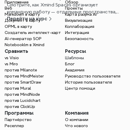
Приложение
Обзор
Смотрите, как Xmind Spaces организует
Веб
Проекты
командную работу — отдельные пространства,
Markdown в карту
Карта разума AI
одна командная плата и более четкое управление
Перейти на курс
Документ в карту
Визуализация
проектами.
OPML в карту
Коллаборация
Создатель интеллект-карт
Интеграция
AI-генератор SOP
Безопасность
Notebooklm в Xmind
Сравнить
Ресурсы
vs Visio
Шаблоны
vs Miro
Блог
против Milanote
Академия
против MindMeister
Руководство пользователя
против SmartDraw
История пользователя
против Mural
Центр помощи
против MindNode
против Lucidchart
против ClickUp
Программы
Компания
Партнёрство
О компании
Реселлер
Что нового