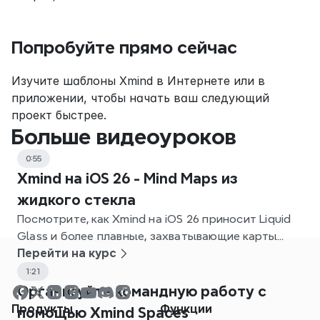
Попробуйте прямо сейчас
Изучите шаблоны Xmind в Интернете или в 
приложении, чтобы начать ваш следующий 
проект быстрее.
Больше видеоуроков
0:55
Xmind на iOS 26 - Mind Maps из
жидкого стекла
Посмотрите, как Xmind на iOS 26 приносит Liquid
Glass и более плавные, захватывающие карты
сознания.
Перейти на курс
1:21
Организуйте командную работу с
Продукты
Функции
помощью Xmind Spaces