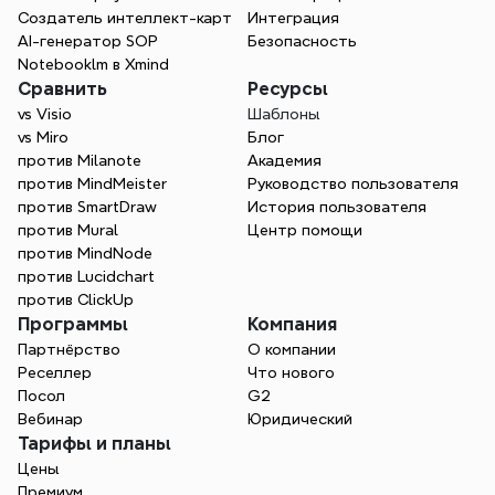
Создатель интеллект-карт
Интеграция
AI-генератор SOP
Безопасность
Notebooklm в Xmind
Сравнить
Ресурсы
vs Visio
Шаблоны
vs Miro
Блог
против Milanote
Академия
против MindMeister
Руководство пользователя
против SmartDraw
История пользователя
против Mural
Центр помощи
против MindNode
против Lucidchart
против ClickUp
Программы
Компания
Партнёрство
О компании
Реселлер
Что нового
Посол
G2
Вебинар
Юридический
Тарифы и планы
Цены
Премиум