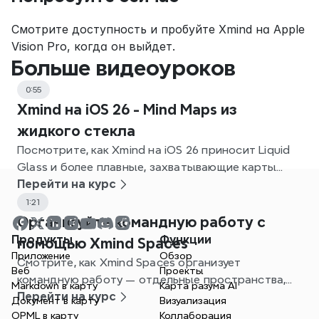
Смотрите доступность и пробуйте Xmind на Apple 
Vision Pro, когда он выйдет.
Больше видеоуроков
0:55
Xmind на iOS 26 - Mind Maps из
жидкого стекла
Посмотрите, как Xmind на iOS 26 приносит Liquid
Glass и более плавные, захватывающие карты
сознания.
Перейти на курс
1:21
Организуйте командную работу с
Продукты
Функции
помощью Xmind Spaces
Приложение
Обзор
Смотрите, как Xmind Spaces организует
Веб
Проекты
командную работу — отдельные пространства,
Markdown в карту
Карта разума AI
одна командная плата и более четкое управление
Перейти на курс
Документ в карту
Визуализация
проектами.
OPML в карту
Коллаборация