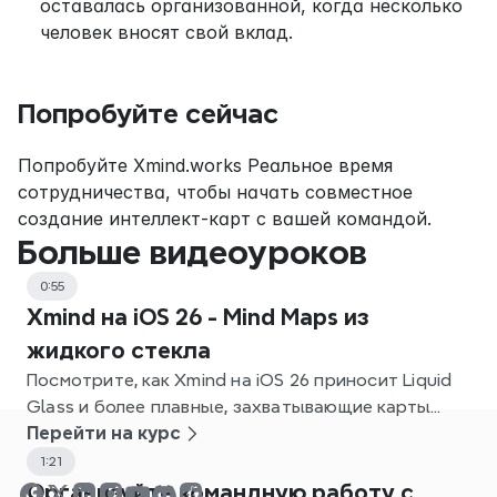
оставалась организованной, когда несколько 
человек вносят свой вклад.
Попробуйте сейчас
Попробуйте Xmind.works Реальное время 
сотрудничества, чтобы начать совместное 
создание интеллект-карт с вашей командой.
Больше видеоуроков
0:55
Xmind на iOS 26 - Mind Maps из
жидкого стекла
Посмотрите, как Xmind на iOS 26 приносит Liquid
Glass и более плавные, захватывающие карты
сознания.
Перейти на курс
1:21
Организуйте командную работу с