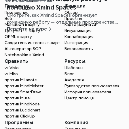
Продукты
Функции
помощью Xmind Spaces
Приложение
Обзор
Смотрите, как Xmind Spaces организует
Веб
Проекты
командную работу — отдельные пространства,
Markdown в карту
Карта разума AI
одна командная плата и более четкое управление
Перейти на курс
Документ в карту
Визуализация
проектами.
OPML в карту
Коллаборация
Создатель интеллект-карт
Интеграция
AI-генератор SOP
Безопасность
Notebooklm в Xmind
Сравнить
Ресурсы
vs Visio
Шаблоны
vs Miro
Блог
против Milanote
Академия
против MindMeister
Руководство пользователя
против SmartDraw
История пользователя
против Mural
Центр помощи
против MindNode
против Lucidchart
против ClickUp
Программы
Компания