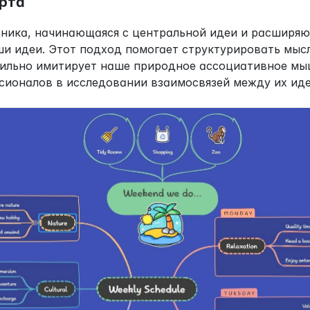
рта
хника, начинающаяся с центральной идеи и расширяю
 идеи. Этот подход помогает структурировать мысли
сильно имитирует наше природное ассоциативное мышл
сионалов в исследовании взаимосвязей между их иде