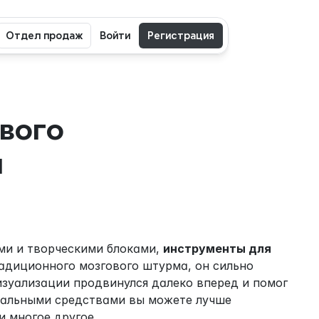
Отдел продаж
Войти
Регистрация
вого 
 
и и творческими блоками, 
инструменты для 
радиционного мозгового штурма, он сильно 
изуализации продвинулся далеко вперед и помог 
уальными средствами вы можете лучше 
 многое другое.