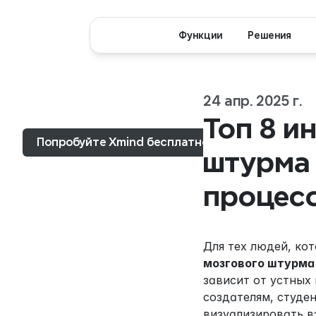
Функции
Решения
24 апр. 2025 г.
Меню...
Топ 8 и
Попробуйте Xmind бесплатно
штурма 
процесс
Для тех людей, ко
мозгового штурма
зависит от устных
создателям, студе
визуализировать в