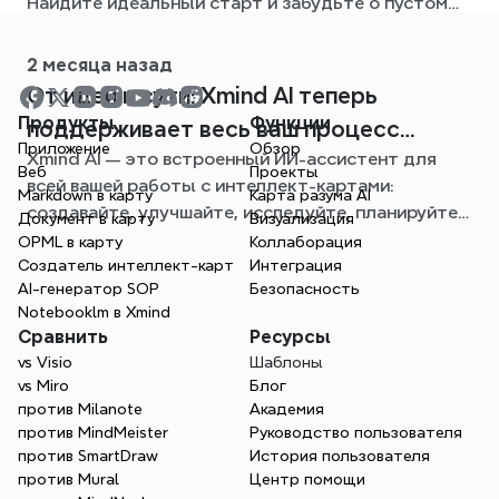
Найдите идеальный старт и забудьте о пустом
листе.
2 месяца назад
От идеи к сути: Xmind AI теперь
Продукты
Функции
поддерживает весь ваш процесс
Приложение
Обзор
Xmind AI — это встроенный ИИ-ассистент для
создания интеллект-карт
Веб
Проекты
всей вашей работы с интеллект-картами:
Markdown в карту
Карта разума AI
создавайте, улучшайте, исследуйте, планируйте и
Документ в карту
Визуализация
экспортируйте, не выходя из вашей карты.
OPML в карту
Коллаборация
Создатель интеллект-карт
Интеграция
AI-генератор SOP
Безопасность
Notebooklm в Xmind
Сравнить
Ресурсы
vs Visio
Шаблоны
vs Miro
Блог
против Milanote
Академия
против MindMeister
Руководство пользователя
против SmartDraw
История пользователя
против Mural
Центр помощи