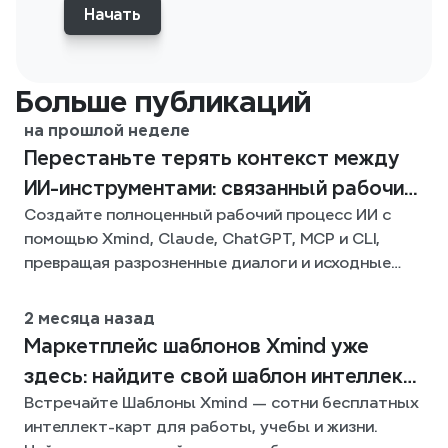
Начать
Больше публикаций
на прошлой неделе
Перестаньте терять контекст между
ИИ-инструментами: связанный рабочий
Создайте полноценный рабочий процесс ИИ с
процесс с Xmind
помощью Xmind, Claude, ChatGPT, MCP и CLI,
превращая разрозненные диалоги и исходные
файлы в четкие, редактируемые интеллект-
карты.
2 месяца назад
Mаpкетплейс шаблонов Xmind уже
здесь: найдите свой шаблон интеллект-
Встречайте Шаблоны Xmind — сотни бесплатных
карты для любой ситуации
интеллект-карт для работы, учебы и жизни.