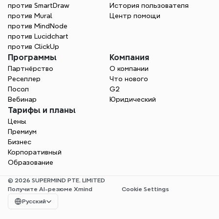
против SmartDraw
История пользователя
против Mural
Центр помощи
против MindNode
против Lucidchart
против ClickUp
Программы
Компания
Партнёрство
О компании
Реселлер
Что нового
Посол
G2
Вебинар
Юридический
Тарифы и планы
Цены
Премиум
Бизнес
Корпоративный
Образование
© 2026 SUPERMIND PTE. LIMITED
Получите AI-резюме Xmind
Cookie Settings
Select Language
Русский