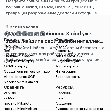
Создайте полноценный рабочий процесс ИИ с
процесс с Xmind
помощью Xmind, Claude, ChatGPT, MCP и CLI,
превращая разрозненные диалоги и исходные
файлы в четкие, редактируемые интеллект-
карты.
2 месяца назад
Mаpкетплейс шаблонов Xmind уже
Продукты
Функции
здесь: найдите свой шаблон интеллект-
Приложение
Обзор
Встречайте Шаблоны Xmind — сотни бесплатных
карты для любой ситуации
Веб
Проекты
интеллект-карт для работы, учебы и жизни.
Markdown в карту
Карта разума AI
Найдите идеальный старт и забудьте о пустом
Документ в карту
Визуализация
листе.
OPML в карту
Коллаборация
Создатель интеллект-карт
Интеграция
AI-генератор SOP
Безопасность
Notebooklm в Xmind
Сравнить
Ресурсы
vs Visio
Шаблоны
vs Miro
Блог
против Milanote
Академия
против MindMeister
Руководство пользователя