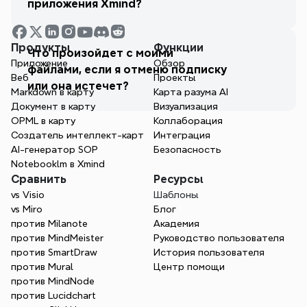
приложения Xmind?
Продукты
Функции
Что произойдет с моими 
Приложение
Обзор
файлами, если я отменю подписку 
Веб
Проекты
или она истечет?
Markdown в карту
Карта разума AI
Документ в карту
Визуализация
OPML в карту
Коллаборация
Создатель интеллект-карт
Интеграция
AI-генератор SOP
Безопасность
Notebooklm в Xmind
Сравнить
Ресурсы
vs Visio
Шаблоны
vs Miro
Блог
против Milanote
Академия
против MindMeister
Руководство пользователя
против SmartDraw
История пользователя
против Mural
Центр помощи
против MindNode
против Lucidchart