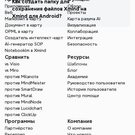
Как создать папку для 
Приложение
Обзор
сохранения файлов Xmind на 
Веб
Проекты
Xmind для Android?
Markdown в карту
Карта разума AI
Документ в карту
Визуализация
OPML в карту
Коллаборация
Создатель интеллект-карт
Интеграция
AI-генератор SOP
Безопасность
Notebooklm в Xmind
Сравнить
Ресурсы
vs Visio
Шаблоны
vs Miro
Блог
против Milanote
Академия
против MindMeister
Руководство пользователя
против SmartDraw
История пользователя
против Mural
Центр помощи
против MindNode
против Lucidchart
против ClickUp
Программы
Компания
Партнёрство
О компании
Реселлер
Что нового