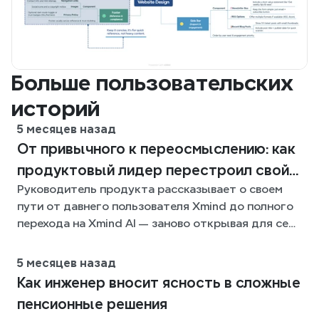
Больше пользовательских 
историй
5 месяцев назад
От привычного к переосмыслению: как
продуктовый лидер перестроил свой
Руководитель продукта рассказывает о своем
рабочий процесс мышления с Xmind AI
пути от давнего пользователя Xmind до полного
перехода на Xmind AI — заново открывая для себя
структурированное мышление, обеспечивая
командную работу и справляясь с растущей
5 месяцев назад
сложностью организации идей в масштабе.
Как инженер вносит ясность в сложные
пенсионные решения