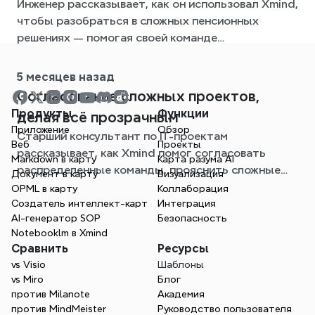
Инженер рассказывает, как он использовал Xmind,
чтобы разобраться в сложных пенсионных
решениях — помогая своей команде
визуализировать варианты, согласовывать
обсуждения и вносить ясность в иначе
5 месяцев назад
непосильную задачу.
Согласование сложных проектов,
Продукты
Функции
делая всё прозрачным
Приложение
Обзор
Старший консультант по IT-проектам
Веб
Проекты
рассказывает, как Xmind помог согласовать
Markdown в карту
Карта разума AI
распределенные команды, прояснить сложные
Документ в карту
Визуализация
требования и превратить путаницу в общее
OPML в карту
Коллаборация
понимание в критически важных проектах.
Создатель интеллект-карт
Интеграция
AI-генератор SOP
Безопасность
Notebooklm в Xmind
Сравнить
Ресурсы
vs Visio
Шаблоны
vs Miro
Блог
против Milanote
Академия
против MindMeister
Руководство пользователя