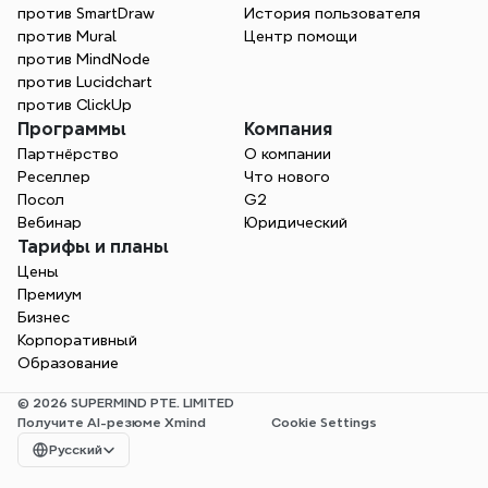
против SmartDraw
История пользователя
против Mural
Центр помощи
против MindNode
против Lucidchart
против ClickUp
Программы
Компания
Партнёрство
О компании
Реселлер
Что нового
Посол
G2
Вебинар
Юридический
Тарифы и планы
Цены
Премиум
Бизнес
Корпоративный
Образование
© 2026 SUPERMIND PTE. LIMITED
Получите AI-резюме Xmind
Cookie Settings
Select Language
Русский