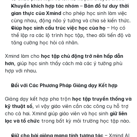
Khuyến khích hợp tác nhóm
 – 
Bản đồ tư duy thời 
gian thực của Xmind
 cho phép học sinh làm việc 
cùng nhau, động não ý tưởng và chia sẻ kiến thức.
Giúp học sinh cấu trúc việc học của họ
 – Họ có 
thể lập ra các lộ trình học tập, theo dõi tiến độ và 
tăng cường học hỏi cá nhân.
Xmind làm cho 
học tập chủ động trở nên hấp dẫn 
hơn
, giúp học sinh thấy cách mà các ý tưởng phù 
hợp với nhau.
Đối với Các Phương Pháp Giảng dạy Kết hợp
Giảng dạy kết hợp pha trộn 
học tập truyền thống và 
kỹ thuật số
, vì vậy giáo viên cần các công cụ hỗ trợ 
cho cả hai. Xmind giúp giáo viên và học sinh 
giữ liên 
lạc và tổ chức
 trong bất kỳ môi trường học tập nào.
Giữ cho bài giảng mang tính tương tác
 – Xmind AI 