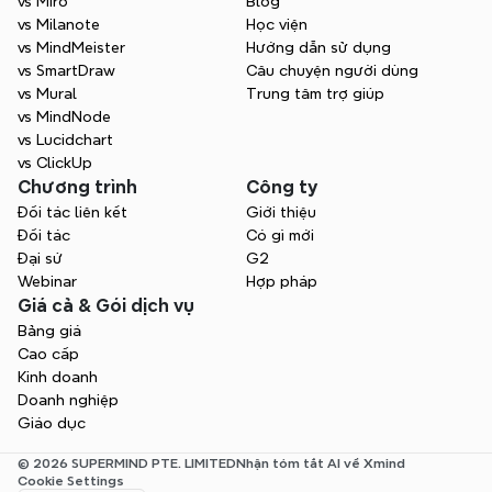
vs Miro
Blog
vs Milanote
Học viện
vs MindMeister
Hướng dẫn sử dụng
vs SmartDraw
Câu chuyện người dùng
vs Mural
Trung tâm trợ giúp
vs MindNode
vs Lucidchart
vs ClickUp
Chương trình
Công ty
Đối tác liên kết
Giới thiệu
Đối tác
Có gì mới
Đại sứ
G2
Webinar
Hợp pháp
Giá cả & Gói dịch vụ
Bảng giá
Cao cấp
Kinh doanh
Doanh nghiệp
Giáo dục
© 2026 SUPERMIND PTE. LIMITED
Nhận tóm tắt AI về Xmind
Cookie Settings