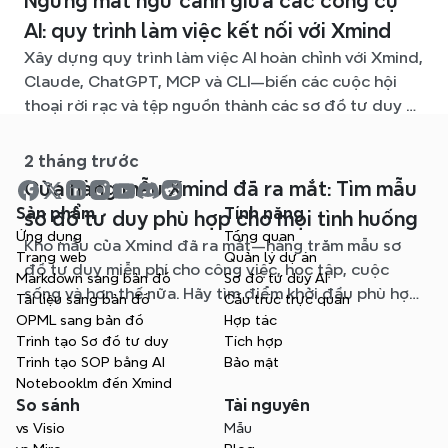
Ngừng mất ngữ cảnh giữa các công cụ
AI: quy trình làm việc kết nối với Xmind
Xây dựng quy trình làm việc AI hoàn chỉnh với Xmind,
Claude, ChatGPT, MCP và CLI—biến các cuộc hội
thoại rời rạc và tệp nguồn thành các sơ đồ tư duy rõ
ràng, dễ chỉnh sửa.
2 tháng trước
Cửa hàng mẫu Xmind đã ra mắt: Tìm mẫu
Sản phẩm
Tính năng
sơ đồ tư duy phù hợp cho mọi tình huống
Ứng dụng
Tổng quan
Kho mẫu của Xmind đã ra mắt—hàng trăm mẫu sơ
Trang web
Quản lý dự án
đồ tư duy miễn phí cho công việc, học tập, cuộc
Markdown sang bản đồ
Sơ đồ tư duy AI
sống và hơn thế nữa. Hãy tìm điểm khởi đầu phù hợp
Tài liệu sang bản đồ
Cấu trúc trực quan
và bỏ qua trang giấy trắng.
OPML sang bản đồ
Hợp tác
Trình tạo Sơ đồ tư duy
Tích hợp
Trình tạo SOP bằng AI
Bảo mật
Notebooklm đến Xmind
So sánh
Tài nguyên
vs Visio
Mẫu