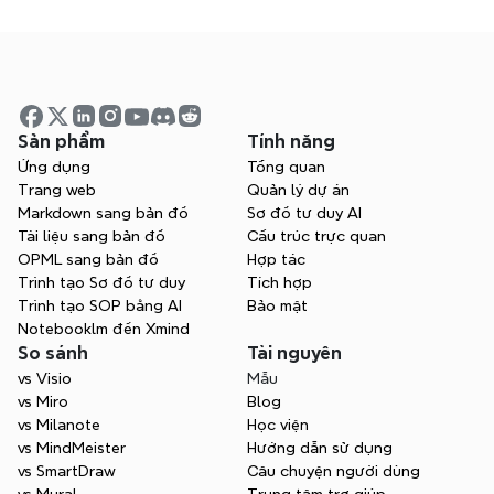
chuyển tiếp và lan truyền thông tin về 
buổi hội thảo trực tuyến không? Diễn 
giả khách mời có thể sử dụng tài liệu 
theo dõi để phổ biến không?
Sản phẩm
Tính năng
Ứng dụng
Tổng quan
Có thể nhận được gói đăng ký Xmind 
Trang web
Quản lý dự án
Pro miễn phí 1 năm nhiều hơn một lần 
Markdown sang bản đồ
Sơ đồ tư duy AI
cho việc tổ chức thuyết trình không?
Tài liệu sang bản đồ
Cấu trúc trực quan
OPML sang bản đồ
Hợp tác
Trình tạo Sơ đồ tư duy
Tích hợp
Trình tạo SOP bằng AI
Bảo mật
Có thể nộp đơn cho cả Chương Trình 
Notebooklm đến Xmind
Webinar Xmind và Chương Trình Đại Sứ 
So sánh
Tài nguyên
không?
vs Visio
Mẫu
vs Miro
Blog
vs Milanote
Học viện
vs MindMeister
Hướng dẫn sử dụng
vs SmartDraw
Câu chuyện người dùng