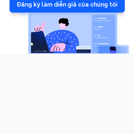
Đăng ký làm diễn giả của chúng tôi
Quan tâm trở thành diễn giả 
khách mời của chúng tôi?
Trở thành diễn giả khách mời trên nền tảng hội thảo 
trực tuyến hàng đầu của Xmind và nâng cao chuyên 
môn của bạn. Tham gia cùng các chuyên gia thành đạt 
từ nhiều lĩnh vực khác nhau sử dụng Xmind để nâng 