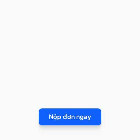
Tận dụng lưu lượng truy cập đáng kể của 
Xmind, cả các sự kiện hội thảo trực tuyến và 
cộng đồng cũng như nội dung của các diễn 
giả sẽ nhận được sự quảng bá đáng kể.
Cộng đồng cùng chí hướng
Là người nói Xmind, bạn sẽ được mời tham gia 
Cộng đồng Xmind để giao lưu với các chuyên 
gia trên toàn cầu và phát triển cá nhân.
Các lợi ích bổ sung
Ngoài việc được ưu tiên truy cập hàng hóa 
Nộp đơn ngay
miễn phí của Xmind và cơ hội kiểm tra các bản 
cập nhật mới nhất của chúng tôi, diễn giả 
cũng sẽ có thêm nhiều cơ hội hợp tác với 