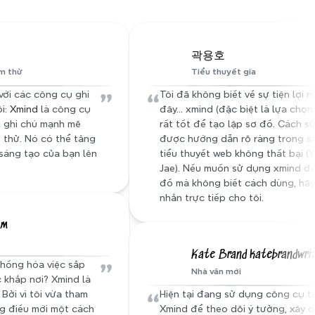
thường xuyên, áp dụng các chính sách 
nghiêm ngặt và sử dụng cô lập kỹ thuật để 
ng tôi
ngăn chặn truy cập trái phép.
곽용호
ểm thử
Tiểu thuyết gia
”
“
ới các công cụ ghi 
Tôi đã không biết về sự tiện lợi n
i: 
Xmind
 là công cụ 
đây... xmind (đặc biệt là lựa chọn 
 ghi chú mạnh mẽ 
rất tốt để tạo lập sơ đồ. Cách sử
 thử. Nó có thể tăng 
được hướng dẫn rõ ràng trong sác
áng tạo của bạn lên 
tiểu thuyết web không thất bại (Y
Jae). Nếu muốn sử dụng xmind để
đồ mà không biết cách dùng, hãy 
nhắn trực tiếp cho tôi.
am
Kate Brand katebrandwri
”
hống hóa việc sắp 
Nhà văn mới
c khắp nơi? Xmind là 
“
 Bởi vì tôi vừa tham 
Hiện tại đang sử dụng công cụ tư
g điều mới một cách 
Xmind để theo dõi ý tưởng, xây d