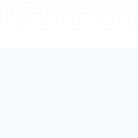
ISO/IEC 27001
Dữ liệu của bạn được bảo vệ theo cơ sở hạ tầng
ISO/IEC 27001, tuân thủ các tiêu chuẩn cao nhất 
Quản lý
Xmind hỗ tr