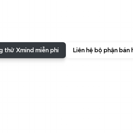
tưởng
Xmind
với
ý
tưởng
và
công
việc
của
bạn,
c
h
nhiệm
đó.
Chúng
tôi
đầu
tư
vào
mã
hóa
cấp
ca
chứng
nhận
đáng
tin
cậy
để
giữ
an
toàn
cho
dữ
để
bạn
có
thể
tập
trung.
g thử Xmind miễn phí
Liên hệ bộ phận bán 
Tuân thủ và chứng nhận
ới các tiêu chuẩn bảo mật
riêng tư toàn cầu