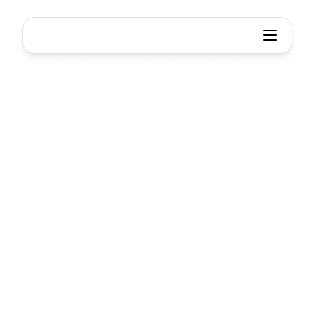
Cấu
trúc
Xmind
Được
tạo
ra
cho
người
tư
duy,
không
chỉ
cho
người
vẽ
Không
giống
bất
kỳ
công
cụ
nào
khác,
Xmind
hỗ