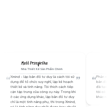
tất cả các tệp của bạn được sắp xếp 
trong một bản đồ rõ ràng và kết nối.
Ghi chú âm thanh
Nhanh chóng ghi lại ghi chú giọng nói về 
bất kỳ chủ đề nào để nắm bắt những ý 
Nghe từ gia đình Xmind của 
tưởng chính mà không cần gõ khi cảm 
chúng tôi
hứng đến.
Matt Przegietka
Nhà Thiết Kế Sản Phẩm Chính
“
”
“
Xmind - lập bản đồ tư duy là cách tôi sử 
Phần m
dụng để tổ chức suy nghĩ, lập kế hoạch 
bản đồ
thiết kế và tính năng. Tôi thích cách tiếp 
đã tạo
cận tập trung của công cụ này. Trong khi 
tôi có 
ở các ứng dụng khác, lập bản đồ tư duy 
khác rấ
chỉ là một tính năng phụ, thì trong Xmind, 
nó là tính năng duy nhất được trau chuốt 