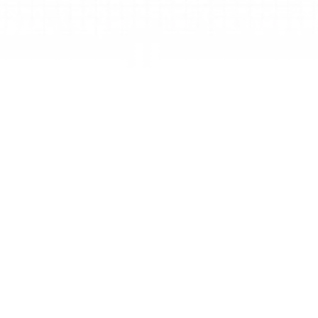
Khu vực
Các khu vực biến công việc thành những phần tập 
trung mà bạn có thể khám phá, tái sử dụng và xuất. 
Chúng được xây dựng không chỉ cho cách bạn làm 
việc hôm nay mà còn cho những gì AI sẽ cho phép 
tiếp theo.