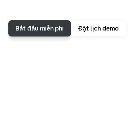
trợ
các
tổ
hợp
cấu
trúc
giúp
ý
tưởng
của
bạn
trở
nên
rõ
ràng,
linh
hoạt
và
được
trình
bày
đẹp
mắt.
Bắt đầu miễn phí
Đặt lịch demo
Tại sao Xmind tuyệt vời?
Những cấu trúc sơ đồ tư 
duy mạnh mẽ nhất