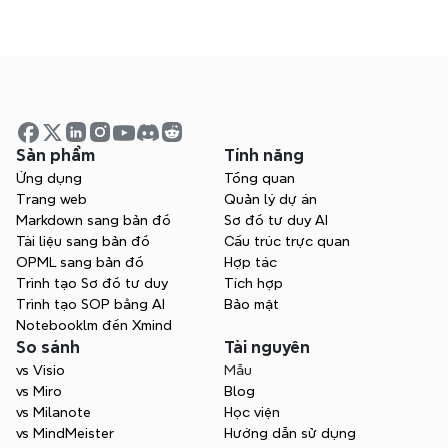
Bắt đầu lập bản đồ tư duy 
ngay hôm nay
Sản phẩm
Tính năng
Ứng dụng
Tổng quan
Hãy thử Xmind miễn phí. Bắt đầu khơi dậy 
Trang web
Quản lý dự án
sự sáng tạo và tăng cường hiệu suất ngay 
Markdown sang bản đồ
Sơ đồ tư duy AI
lập tức.
Tài liệu sang bản đồ
Cấu trúc trực quan
OPML sang bản đồ
Hợp tác
Bắt đầu miễn phí
Trình tạo Sơ đồ tư duy
Tích hợp
Trình tạo SOP bằng AI
Bảo mật
Liên hệ bộ phận bán hàng
Notebooklm đến Xmind
So sánh
Tài nguyên
vs Visio
Mẫu
vs Miro
Blog
vs Milanote
Học viện
vs MindMeister
Hướng dẫn sử dụng