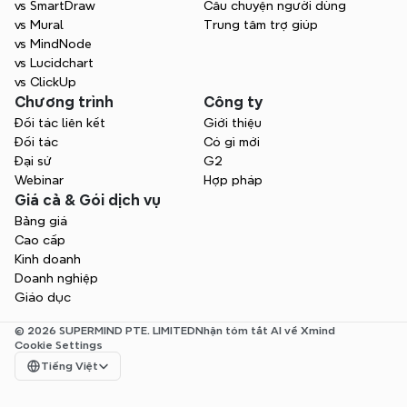
vs SmartDraw
Câu chuyện người dùng
vs Mural
Trung tâm trợ giúp
vs MindNode
vs Lucidchart
vs ClickUp
Chương trình
Công ty
Đối tác liên kết
Giới thiệu
Đối tác
Có gì mới
Đại sứ
G2
Webinar
Hợp pháp
Giá cả & Gói dịch vụ
Bảng giá
Cao cấp
Kinh doanh
Doanh nghiệp
Giáo dục
© 2026 SUPERMIND PTE. LIMITED
Nhận tóm tắt AI về Xmind
Cookie Settings
Select Language
Tiếng Việt