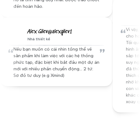
đến hoàn hảo.
“
Vì vậy
Alex Gilev@alexgilev1
cho họ
Nhà thiết kế
Tối qu
“
”
Nếu bạn muốn có cái nhìn tổng thể về 
hình ả
sản phẩm khi làm việc với các hệ thống 
sắp tớ
phức tạp, đặc biệt khi bắt đầu một dự án 
suy ngh
mới với nhiều phần chuyển động... 2 từ: 
đã thử
Sơ đồ tư duy (e.g Xmind)
thích 
nhờ kh
con và
khác cũ
xoay q