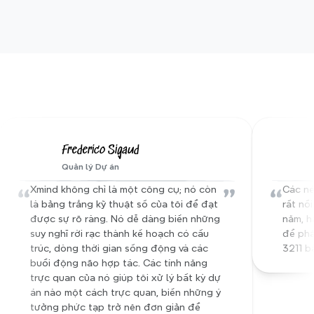
nào, nhấp vào Chế độ Thuyết trình và trình 
bày dự án của bạn chỉ với một cú nhấp chuột
—không cần chuyển đổi công cụ, không cần 
định dạng thêm.
Nghe từ gia đình Xmind của 
Tổ chức và lưu trữ từng dự án 
chúng tôi
trong không gian riêng của nó
Frederico Sigaud
Tạo một không gian riêng cho mỗi dự án để 
Quản lý Dự án
đội ngũ của bạn luôn có một nền tảng kiến 
“
thức sống động để xem lại và tái sử dụng.
”
“
Xmind không chỉ là một công cụ; nó còn 
Các né
là bảng trắng kỹ thuật số của tôi để đạt 
rất nổ
được sự rõ ràng. Nó dễ dàng biến những 
năm, h
suy nghĩ rời rạc thành kế hoạch có cấu 
để phâ
trúc, dòng thời gian sống động và các 
3211 b
buổi động não hợp tác. Các tính năng 
trực quan của nó giúp tôi xử lý bất kỳ dự 
án nào một cách trực quan, biến những ý 
tưởng phức tạp trở nên đơn giản để 