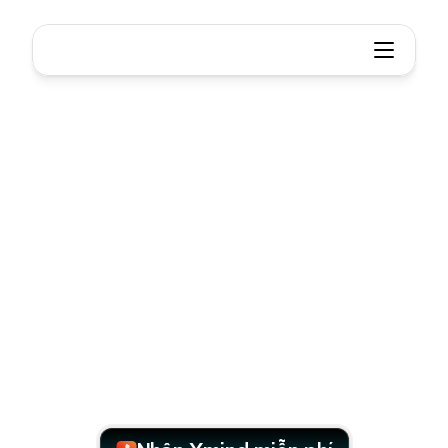
Xmind
cho
Quản
lý
Dự
án
Quản
Lý
Dự
Án
Cách
Nhẹ
Nhàng
Lập
kế
hoạch
trên
bản
đồ,
phân
tích
bằng
AI,
theo
dõi
trong
Gantt.
Không
cần
thiết
lập
phức
tạp,
không
cần
chuyển
đổi
công
cụ.
Mọi
thứ
bạn
cần
để
biến
ý
tưởng
thành
tác
động—không
thừa
thãi.