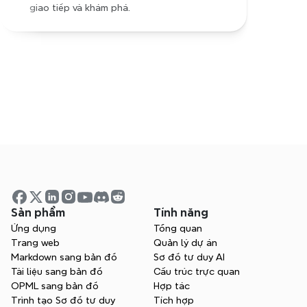
giao tiếp và khám phá.
Bắt đầu lập bản đồ tư duy 
ngay hôm nay
Sản phẩm
Tính năng
Ứng dụng
Tổng quan
Hãy thử Xmind miễn phí. Bắt đầu khơi dậy 
Trang web
Quản lý dự án
sự sáng tạo và nâng cao hiệu quả ngay 
Markdown sang bản đồ
Sơ đồ tư duy AI
lập tức.
Tài liệu sang bản đồ
Cấu trúc trực quan
OPML sang bản đồ
Hợp tác
Bắt đầu miễn phí
Trình tạo Sơ đồ tư duy
Tích hợp