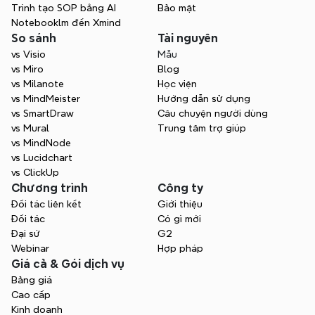
Trình tạo SOP bằng AI
Bảo mật
Liên hệ Bán hàng
Notebooklm đến Xmind
So sánh
Tài nguyên
vs Visio
Mẫu
vs Miro
Blog
vs Milanote
Học viện
vs MindMeister
Hướng dẫn sử dụng
vs SmartDraw
Câu chuyện người dùng
vs Mural
Trung tâm trợ giúp
vs MindNode
vs Lucidchart
vs ClickUp
Chương trình
Công ty
Đối tác liên kết
Giới thiệu
Đối tác
Có gì mới
Đại sứ
G2
Webinar
Hợp pháp
Giá cả & Gói dịch vụ
Bảng giá
Cao cấp
Kinh doanh