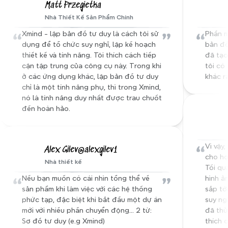
Matt Przegietka
Nhà Thiết Kế Sản Phẩm Chính
“
”
“
Xmind - lập bản đồ tư duy là cách tôi sử 
Phần m
dụng để tổ chức suy nghĩ, lập kế hoạch 
bản đồ
thiết kế và tính năng. Tôi thích cách tiếp 
đã tạo
cận tập trung của công cụ này. Trong khi 
tôi có 
ở các ứng dụng khác, lập bản đồ tư duy 
khác rấ
chỉ là một tính năng phụ, thì trong Xmind, 
nó là tính năng duy nhất được trau chuốt 
đến hoàn hảo.
“
Vì vậy
Alex Gilev@alexgilev1
cho họ
Nhà thiết kế
Tối qu
“
”
Nếu bạn muốn có cái nhìn tổng thể về 
hình ả
sản phẩm khi làm việc với các hệ thống 
sắp tớ
phức tạp, đặc biệt khi bắt đầu một dự án 
suy ngh
mới với nhiều phần chuyển động... 2 từ: 
đã thử
Sơ đồ tư duy (e.g Xmind)
thích 