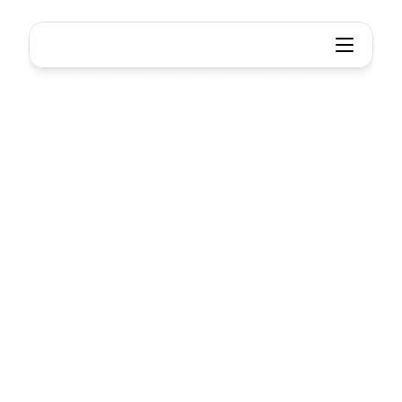
Tích
hợp
Xmind
Tối
ưu
hóa
quy
trình
của
bạn,
lập
bản
đồ
mọi
nơi
Kết
nối
Xmind
với
các
công
cụ
yêu
thích
của
bạn