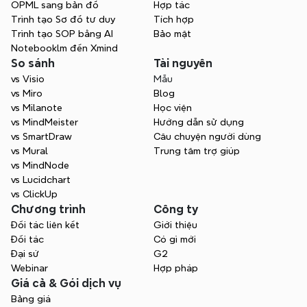
OPML sang bản đồ
Hợp tác
Bắt đầu miễn phí
Trình tạo Sơ đồ tư duy
Tích hợp
Trình tạo SOP bằng AI
Bảo mật
Liên hệ bộ phận bán hàng
Notebooklm đến Xmind
So sánh
Tài nguyên
vs Visio
Mẫu
vs Miro
Blog
vs Milanote
Học viện
vs MindMeister
Hướng dẫn sử dụng
vs SmartDraw
Câu chuyện người dùng
vs Mural
Trung tâm trợ giúp
vs MindNode
vs Lucidchart
vs ClickUp
Chương trình
Công ty
Đối tác liên kết
Giới thiệu
Đối tác
Có gì mới
Đại sứ
G2
Webinar
Hợp pháp
Giá cả & Gói dịch vụ
Bảng giá