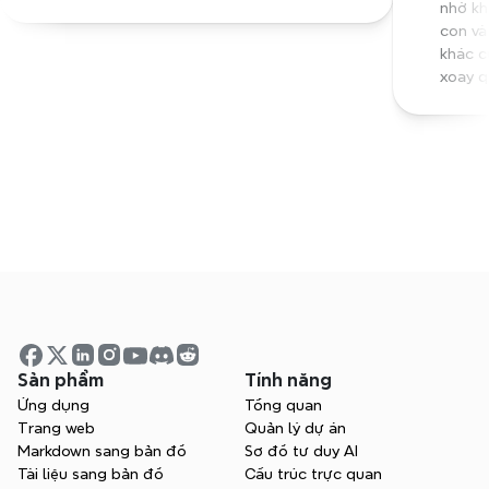
nhờ kh
con và
khác cũ
xoay q
Bắt đầu lập bản đồ tư duy 
ngay hôm nay
Sản phẩm
Tính năng
Ứng dụng
Tổng quan
Hãy thử Xmind miễn phí. Bắt đầu khơi dậy 
Trang web
Quản lý dự án
sự sáng tạo và nâng cao hiệu quả ngay 
Markdown sang bản đồ
Sơ đồ tư duy AI
lập tức.
Tài liệu sang bản đồ
Cấu trúc trực quan