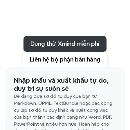
để
đơn
giản
hóa
quy
trình
làm
việc,
giảm
thiểu
công
sức
thủ
công
và
giữ
mọi
thứ
đồng
bộ.
Từ
việc
thu
thập
ý
tưởng
đến
quản
lý
nhiệm
vụ,
các
tích
hợp
giúp
bạn
tập
trung,
di
chuyển
nhanh
hơn
và
hợp
tác
tốt
hơn.
Dùng thử Xmind miễn phí
Liên hệ bộ phận bán hàng
Nhập khẩu và xuất khẩu tự do, 
duy trì sự suôn sẻ
Dễ dàng đưa sơ đồ tư duy của bạn từ 
Markdown, OPML, TextBundle hoặc các công 
cụ lập sơ đồ tư duy khác và xuất công việc 
của bạn thành các định dạng như Word, PDF, 
PowerPoint và nhiều hơn nữa. Hoàn hảo cho 