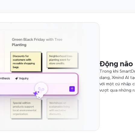
Động não 
Trong khi SmartDr
dạng, Xmind AI tạ
với một cú nhấp c
vượt qua những rà