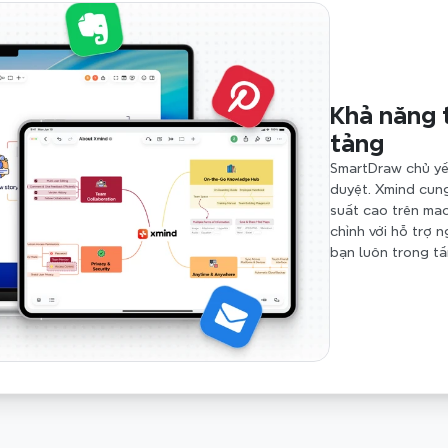
Khả năng t
tảng
SmartDraw chủ yếu
duyệt. Xmind cung
suất cao trên ma
chỉnh với hỗ trợ 
bạn luôn trong tầ