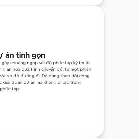
ự án tinh gọn
 gây choáng ngợp với độ phức tạp kỹ thuật 
 giản hóa quá trình chuyển đổi từ một phiên 
một sơ đồ đường đi. Dễ dàng theo dõi công 
c giai đoạn dự án mà không bị lạc trong 
phức tạp.