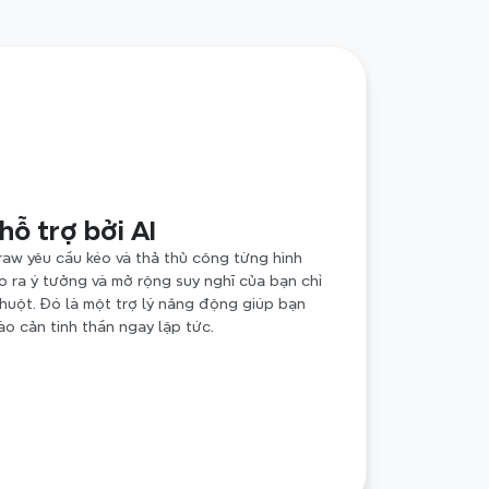
hỗ trợ bởi AI
aw yêu cầu kéo và thả thủ công từng hình 
o ra ý tưởng và mở rộng suy nghĩ của bạn chỉ 
huột. Đó là một trợ lý năng động giúp bạn 
o cản tinh thần ngay lập tức.