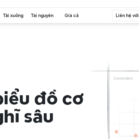
Tải xuống
Tài nguyên
Giá cả
Liên hệ vớ
iểu đồ cơ 
hĩ sâu 