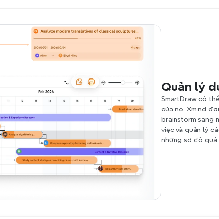
Quản lý d
SmartDraw có thể
của nó. Xmind đơn
brainstorm sang 
việc và quản lý cá
những sơ đồ quá 