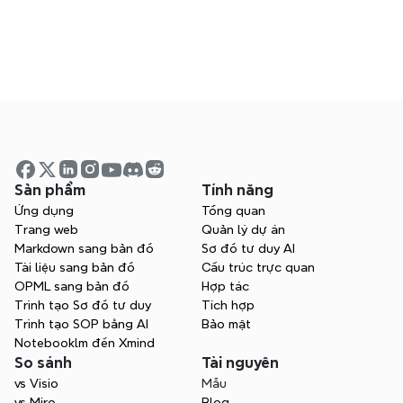
Câu hỏi thường gặp
Câu trả lời cho các câu hỏi thường gặp về việc 
sử dụng Xmind
Sản phẩm
Tính năng
Ứng dụng
Tổng quan
Trang web
Quản lý dự án
Hội thảo trực tuyến
Markdown sang bản đồ
Sơ đồ tư duy AI
Tài liệu sang bản đồ
Cấu trúc trực quan
Tham gia trực tiếp hoặc xem các buổi trước đây 
OPML sang bản đồ
Hợp tác
để học hỏi từ các chuyên gia
Trình tạo Sơ đồ tư duy
Tích hợp
Trình tạo SOP bằng AI
Bảo mật
Notebooklm đến Xmind
So sánh
Tài nguyên
vs Visio
Mẫu
vs Miro
Blog