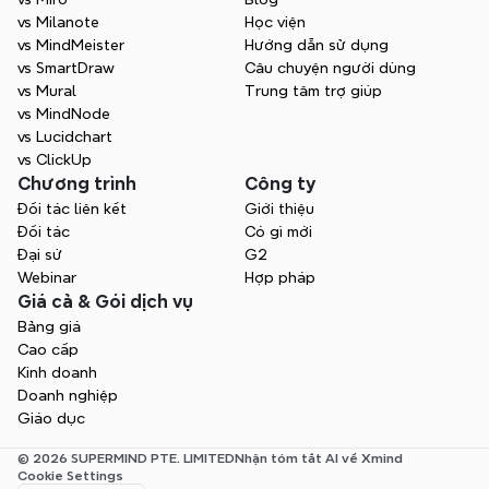
vs Milanote
Học viện
vs MindMeister
Hướng dẫn sử dụng
vs SmartDraw
Câu chuyện người dùng
vs Mural
Trung tâm trợ giúp
vs MindNode
vs Lucidchart
vs ClickUp
Chương trình
Công ty
Đối tác liên kết
Giới thiệu
Đối tác
Có gì mới
Đại sứ
G2
Webinar
Hợp pháp
Giá cả & Gói dịch vụ
Bảng giá
Cao cấp
Kinh doanh
Doanh nghiệp
Giáo dục
© 2026 SUPERMIND PTE. LIMITED
Nhận tóm tắt AI về Xmind
Cookie Settings