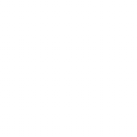
Từ
bản
đồ
tư
duy
đến
AI.
Ý
tưởng
không
chỉ
trong
đầu
bạn.
Chúng
phát
triển,
kết
nối
và
thành
hành
động.
Nhận Xmind miễn phí
Yêu cầu bản demo