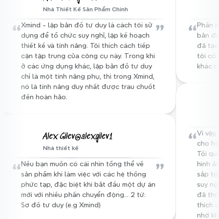
Nhà Thiết Kế Sản Phẩm Chính
Người dùng trên toàn thế giới
“
”
“
Xmind - lập bản đồ tư duy là cách tôi sử 
Phần m
dụng để tổ chức suy nghĩ, lập kế hoạch 
bản đồ
thiết kế và tính năng. Tôi thích cách tiếp 
đã tạo
cận tập trung của công cụ này. Trong khi 
tôi có 
ở các ứng dụng khác, lập bản đồ tư duy 
khác rấ
chỉ là một tính năng phụ, thì trong Xmind, 
nó là tính năng duy nhất được trau chuốt 
đến hoàn hảo.
“
Vì vậy
Alex Gilev@alexgilev1
cho họ
Nhà thiết kế
Tối qu
“
”
Nếu bạn muốn có cái nhìn tổng thể về 
hình ả
sản phẩm khi làm việc với các hệ thống 
sắp tớ
phức tạp, đặc biệt khi bắt đầu một dự án 
suy ngh
mới với nhiều phần chuyển động... 2 từ: 
đã thử
Sơ đồ tư duy (e.g Xmind)
thích 
nhờ kh