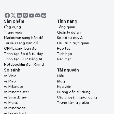
Trực quan hóa ý tưởng 
của bạn. Mở khóa sức 
mạnh tư duy với Xmind.
Sản phẩm
Dẫn đầu với cấu trúc, hợp tác rõ ràng, và 
Tính năng
Ứng dụng
biến các kế hoạch dự án của bạn thành 
Tổng quan
Trang web
Quản lý dự án
hiện thực - bằng hình ảnh.
Markdown sang bản đồ
Sơ đồ tư duy AI
Nhận Xmind miễn phí
Tài liệu sang bản đồ
Cấu trúc trực quan
OPML sang bản đồ
Hợp tác
Trình tạo Sơ đồ tư duy
Tích hợp
Yêu cầu bản demo
Trình tạo SOP bằng AI
Bảo mật
Notebooklm đến Xmind
Không cần thẻ tín dụng · Hoạt động trên web, máy 
So sánh
Tài nguyên
tính để bàn và di động.
vs Visio
Mẫu
vs Miro
Blog
vs Milanote
Học viện
vs MindMeister
Hướng dẫn sử dụng
vs SmartDraw
Câu chuyện người dùng
vs Mural
Trung tâm trợ giúp
vs MindNode
vs Lucidchart