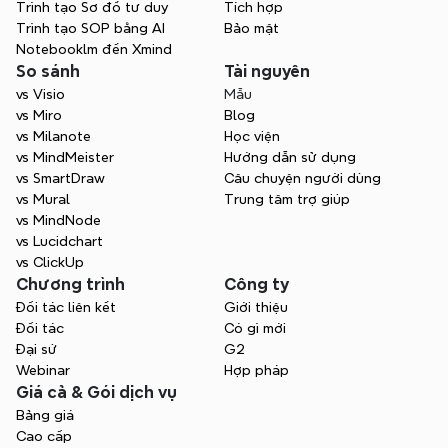
Trình tạo Sơ đồ tư duy
Tích hợp
Bạn muốn cứu đội ngũ của 
Trình tạo SOP bằng AI
Bảo mật
Notebooklm đến Xmind
mình khỏi sự hỗn loạn?
So sánh
Tài nguyên
Làm việc cùng nhau theo thời gian thực, 
vs Visio
Mẫu
duy trì tổ chức trên các dự án, và giữ cho 
vs Miro
Blog
mọi người cùng ý tưởng - từ buổi động 
vs Milanote
Học viện
não đầu tiên đến quyết định cuối cùng.
vs MindMeister
Hướng dẫn sử dụng
vs SmartDraw
Câu chuyện người dùng
Bắt đầu miễn phí
vs Mural
Trung tâm trợ giúp
vs MindNode
vs Lucidchart
vs ClickUp
Chương trình
Công ty
Đối tác liên kết
Giới thiệu
Đối tác
Có gì mới
Đại sứ
G2
Webinar
Hợp pháp
Giá cả & Gói dịch vụ
Bảng giá
Cao cấp