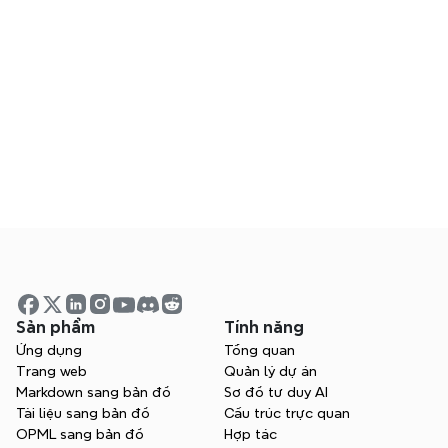
Xmind có an toàn để sử dụng cho đội 
nhóm nội bộ không?
Xmind có hoạt động tốt cho các nhóm 
làm việc kết hợp/từ xa không?
Làm thế nào trí tuệ nhân tạo cải thiện sự 
cộng tác trong nhóm?
Sản phẩm
Tính năng
Ứng dụng
Tổng quan
Trang web
Quản lý dự án
Markdown sang bản đồ
Sơ đồ tư duy AI
Tài liệu sang bản đồ
Cấu trúc trực quan
OPML sang bản đồ
Hợp tác