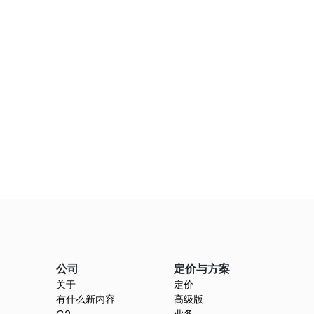
计划表与思维导图
ind思维导图创建一个完整的家庭每周计
包括购物清单、膳食计划、差事、紧急联
要日期。
mind 规划 2021 | 思维导图指南
Xmind进行逐步思维导图，以规划您的
年目标。下载地图，今天开始组织吧。
公司
定价与方案
关于
定价
有什么新内容
高级版