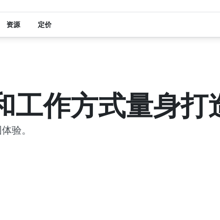
资源
定价
和工作方式量身打
图体验。
3:45
4:29