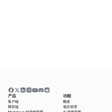
思维导图业务以实现快速增长 | Joseph
Rodrigues
观看Joseph Rodrigues使用Xmind绘制业务战略思
维导图，以实现快速增长和提高生产力。
进入课程
5:26
使用思维导图记录笔记 | Xmind 指南
使用 Xmind 绘制 Tim Urban 的拖延症系统——添加
主题、边界、图片和总结，以获得清晰、高效的笔
记。
进入课程
产品
功能
客户端
概述
网页端
项目管理