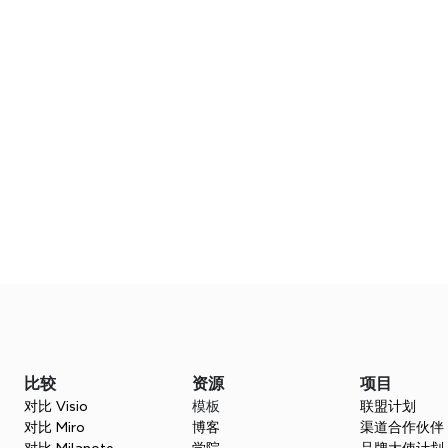
使用 Xmind 在 iPad 上进行 2022 年的计
家庭周
使用Xm
划 | 思维导图
划，其中
逐步在iPad上进行思维导图，规划2022年。观看教
系人和重
进入课程
程并下载免费的Xmind规划模板。
进入课程
2:31
4:04
为返校做准备：使用 Xmind 进行思维导
使用 X
观看使用
图
2021
Xmind 指南：时间表安排、音频笔记、树形表格和
进入课程
方程式，用于规划您的学期。
进入课程
加载更多视频
比较
资源
项目
对比 Visio
模板
联盟计划
对比 Miro
博客
渠道合作伙伴