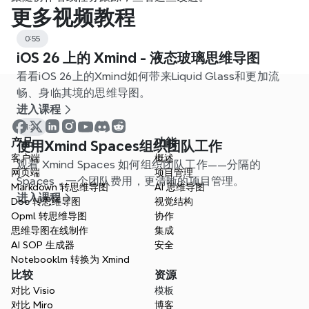
更多视频教程
0:55
iOS 26 上的 Xmind - 液态玻璃思维导图
看看iOS 26上的Xmind如何带来Liquid Glass和更加流
畅、身临其境的思维导图。
进入课程
1:21
产品
功能
使用Xmind Spaces组织团队工作
客户端
概述
观看 Xmind Spaces 如何组织团队工作——分隔的
网页端
项目管理
Spaces，一个团队费用，更清晰的项目管理。
Markdown 转思维导图
AI 思维导图
进入课程
Doc 转思维导图
视觉结构
Opml 转思维导图
协作
思维导图在线制作
集成
AI SOP 生成器
安全
Notebooklm 转换为 Xmind
比较
资源
对比 Visio
模板
对比 Miro
博客