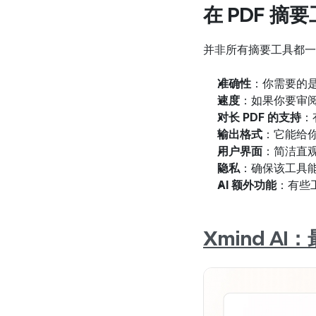
在 PDF 
并非所有摘要工具都一
准确性
：你需要的
速度
：如果你要审
对长 PDF 的支持
：
输出格式
：它能给
用户界面
：简洁直
隐私
：确保该工具
AI 额外功能
：有些
Xmind AI