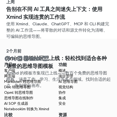
上周
告别在不同 AI 工具之间迷失上下文：使用
Xmind 实现连贯的工作流
使用 Xmind、Claude、ChatGPT、MCP 和 CLI 构建完
整的 AI 工作流——将零散的对话和源文件转化为清晰、
可编辑的思维导图。
2个月前
Xmind 模板社区已上线：轻松找到适合各种
产品
功能
场景的思维导图模板
客户端
概述
Xmind 的模板市集现已上线——数百个免费的思维导图
网页端
项目管理
模板，涵盖工作、学习、生活等多个领域。找到合适的起
Markdown 转思维导图
AI 思维导图
点，告别空白画布。
Doc 转思维导图
视觉结构
Opml 转思维导图
协作
思维导图在线制作
集成
AI SOP 生成器
安全
Notebooklm 转换为 Xmind
比较
资源