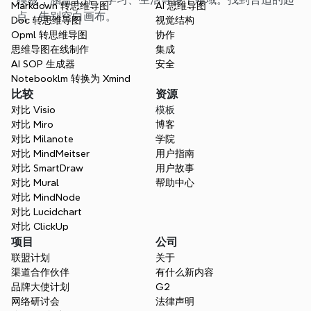
Markdown 转思维导图
AI 思维导图
点，告别空白画布。
Doc 转思维导图
视觉结构
Opml 转思维导图
协作
思维导图在线制作
集成
AI SOP 生成器
安全
Notebooklm 转换为 Xmind
比较
资源
对比 Visio
模板
对比 Miro
博客
对比 Milanote
学院
对比 MindMeitser
用户指南
对比 SmartDraw
用户故事
对比 Mural
帮助中心
对比 MindNode
对比 Lucidchart
对比 ClickUp
项目
公司
联盟计划
关于
渠道合作伙伴
有什么新内容
品牌大使计划
G2
网络研讨会
法律声明