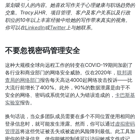
策划吸引人的内容。她喜欢写作关于心理健康与职场趋势的
交集。Tracy从HR、项目管理、客户及客户关系以及行政
职位的10年以上丰富经验中给她的写作带来真实的视角。
你可以在
LinkedIn
或
Twitter
上与她联系。
不要忽视密码管理安全
这种大规模全球向远程工作的转变在COVID-19期间加剧了
各行业和商业部门的网络安全威胁。仅在2020年，
联邦调
查局的网络部门
报告每天高达4000起网络攻击投诉——比
大流行前增长了400%。此外，90%的数据泄露是由于不
安全的网络、密码或系统凭证的人为错误造成的，
卡巴斯基
实验室
报告。
换句话说，当众多团队成员需要在多个不同位置使用相同的
登录信息时，就可能发生泄露。然而，你可以通过
虚拟密码
管理器
将这些凭证被丢失或被盗的风险降到最低。此工具加
密你的登录信息，使你能够控制谁可以访问敏感文件或记