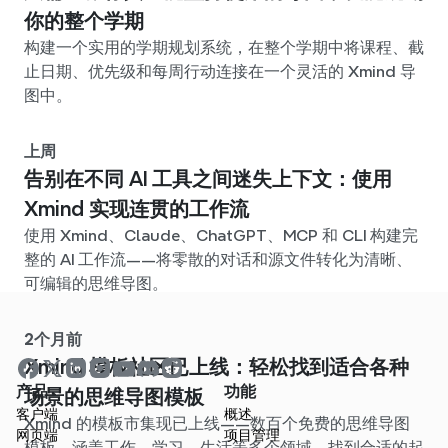
你的整个学期
构建一个实用的学期规划系统，在整个学期中将课程、截
止日期、优先级和每周行动连接在一个灵活的 Xmind 导
图中。
上周
告别在不同 AI 工具之间迷失上下文：使用
Xmind 实现连贯的工作流
使用 Xmind、Claude、ChatGPT、MCP 和 CLI 构建完
整的 AI 工作流——将零散的对话和源文件转化为清晰、
可编辑的思维导图。
2个月前
Xmind 模板社区已上线：轻松找到适合各种
产品
功能
场景的思维导图模板
客户端
概述
Xmind 的模板市集现已上线——数百个免费的思维导图
网页端
项目管理
模板，涵盖工作、学习、生活等多个领域。找到合适的起