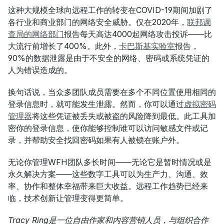
这种大规模全球向远程工作的转变在COVID-19期间加剧了
各行业和商业部门的网络安全威胁。仅在2020年，
联邦调
查局的网络部门
报告每天高达4000起网络攻击投诉——比
大流行前增长了400%。此外，
卡巴斯基实验室
报告，
90%的数据泄露是由于不安全的网络、密码或系统凭证的
人为错误造成的。
换句话说，当众多团队成员需要在多个不同位置使用相同的
登录信息时，就可能发生泄露。然而，你可以通过
虚拟密码
管理器
将这些凭证被丢失或被盗的风险降到最低。此工具加
密你的登录信息，使你能够控制谁可以访问敏感文件或记
录，并帮助安全找回密码如果有人被锁在账户外。
无论你管理WFH团队多长时间——无论它是暂时情况或是
永久解决方案——这些数字工具可以为生产力、沟通、效
率、协作和整体幸福带来巨大收益。远程工作趋势已经来
临，技术创新让管理变得更简单。
Tracy Ring是一位自由作家和内容营销人员，与组织合作