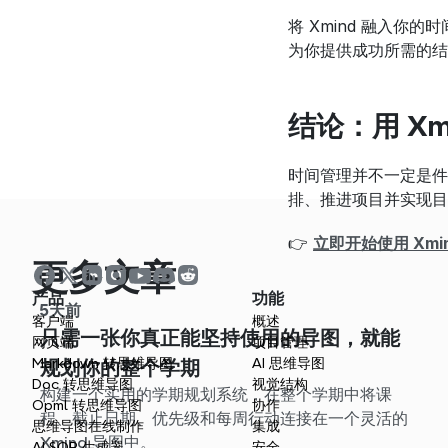
将 Xmind 融入
为你提供成功所需的结
结论：用 Xm
时间管理并不一定是件难
排、推进项目并实现目
👉 
立即开始使用 Xmi
更多文章
产品
功能
5天前
客户端
概述
只需一张你真正能坚持使用的导图，就能
网页端
项目管理
Markdown 转思维导图
AI 思维导图
规划你的整个学期
Doc 转思维导图
视觉结构
构建一个实用的学期规划系统，在整个学期中将课
Opml 转思维导图
协作
程、截止日期、优先级和每周行动连接在一个灵活的
思维导图在线制作
集成
Xmind 导图中。
AI SOP 生成器
安全