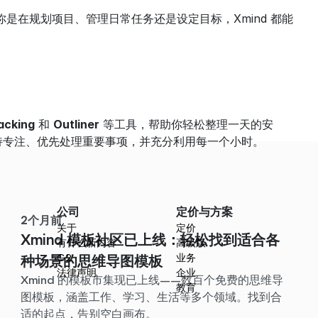
你是在规划项目、管理日常任务还是设定目标，Xmind 都能
acking
 和 
Outliner
 等工具，帮助你轻松整理一天的安
保持专注、优先处理重要事项，并充分利用每一个小时。
公司
定价与方案
2个月前
关于
定价
Xmind 模板社区已上线：轻松找到适合各
有什么新内容
高级版
G2
业务
种场景的思维导图模板
法律声明
企业
Xmind 的模板市集现已上线——数百个免费的思维导
教育
图模板，涵盖工作、学习、生活等多个领域。找到合
适的起点，告别空白画布。