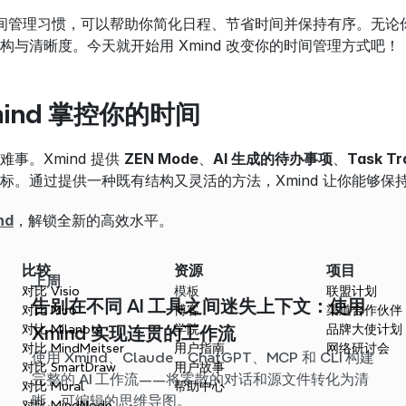
你的时间管理习惯，可以帮助你简化日程、节省时间并保持有序。无论
构与清晰度。今天就开始用 Xmind 改变你的时间管理方式吧！
ind 掌控你的时间
事。Xmind 提供 
ZEN Mode
、
AI 生成的待办事项
、
Task Tr
标。通过提供一种既有结构又灵活的方法，Xmind 让你能够
nd
，解锁全新的高效水平。
比较
资源
项目
上周
对比 Visio
模板
联盟计划
告别在不同 AI 工具之间迷失上下文：使用
对比 Miro
博客
渠道合作伙伴
对比 Milanote
学院
品牌大使计划
Xmind 实现连贯的工作流
对比 MindMeitser
用户指南
网络研讨会
使用 Xmind、Claude、ChatGPT、MCP 和 CLI 构建
对比 SmartDraw
用户故事
完整的 AI 工作流——将零散的对话和源文件转化为清
对比 Mural
帮助中心
晰、可编辑的思维导图。
对比 MindNode