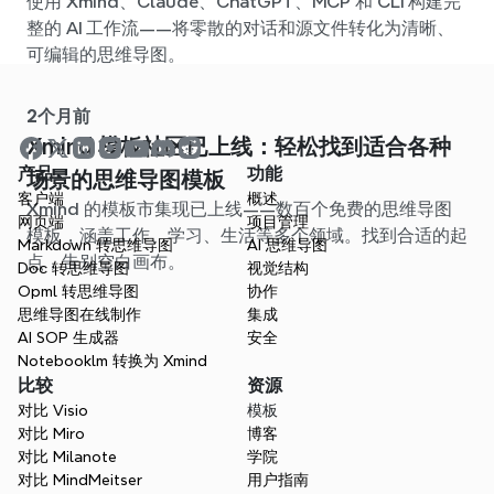
使用 Xmind、Claude、ChatGPT、MCP 和 CLI 构建完
整的 AI 工作流——将零散的对话和源文件转化为清晰、
可编辑的思维导图。
2个月前
Xmind 模板社区已上线：轻松找到适合各种
产品
功能
场景的思维导图模板
客户端
概述
Xmind 的模板市集现已上线——数百个免费的思维导图
网页端
项目管理
模板，涵盖工作、学习、生活等多个领域。找到合适的起
Markdown 转思维导图
AI 思维导图
点，告别空白画布。
Doc 转思维导图
视觉结构
Opml 转思维导图
协作
思维导图在线制作
集成
AI SOP 生成器
安全
Notebooklm 转换为 Xmind
比较
资源
对比 Visio
模板
对比 Miro
博客
对比 Milanote
学院
对比 MindMeitser
用户指南