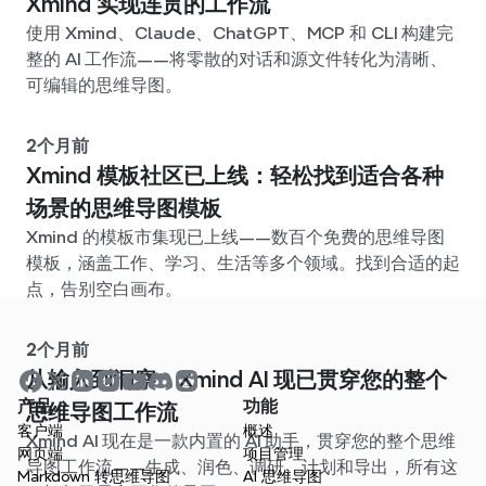
Xmind 实现连贯的工作流
使用 Xmind、Claude、ChatGPT、MCP 和 CLI 构建完
整的 AI 工作流——将零散的对话和源文件转化为清晰、
可编辑的思维导图。
2个月前
Xmind 模板社区已上线：轻松找到适合各种
场景的思维导图模板
Xmind 的模板市集现已上线——数百个免费的思维导图
模板，涵盖工作、学习、生活等多个领域。找到合适的起
点，告别空白画布。
2个月前
从输入到洞察：Xmind AI 现已贯穿您的整个
产品
功能
思维导图工作流
客户端
概述
Xmind AI 现在是一款内置的 AI 助手，贯穿您的整个思维
网页端
项目管理
导图工作流——生成、润色、调研、计划和导出，所有这
Markdown 转思维导图
AI 思维导图