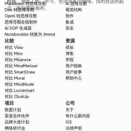
模板，涵盖工作、学习、生活等多个领域。找到合适的起
Markdown 转思维导图
AI 思维导图
点，告别空白画布。
Doc 转思维导图
视觉结构
Opml 转思维导图
协作
思维导图在线制作
集成
AI SOP 生成器
安全
Notebooklm 转换为 Xmind
比较
资源
对比 Visio
模板
对比 Miro
博客
对比 Milanote
学院
对比 MindMeitser
用户指南
对比 SmartDraw
用户故事
对比 Mural
帮助中心
对比 MindNode
对比 Lucidchart
对比 ClickUp
项目
公司
联盟计划
关于
渠道合作伙伴
有什么新内容
品牌大使计划
G2
网络研讨会
法律声明