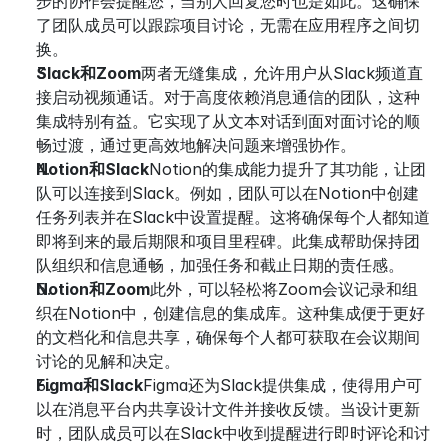
步的协作会提醒您，当别人回复您时也是如此。这确保
了团队成员可以跟踪项目讨论，无需在应用程序之间切
换。
Slack和Zoom
两者无缝集成，允许用户从Slack频道直
接启动视频通话。对于高度依赖消息通信的团队，这种
集成特别有益。它实现了从文本对话到面对面讨论的顺
畅过渡，通过更高效地解决问题来增强协作。
Notion和Slack
Notion的集成能力提升了其功能，让团
队可以连接到Slack。例如，团队可以在Notion中创建
任务列表并在Slack中设置提醒。这将确保每个人都知道
即将到来的最后期限和项目里程碑。此集成帮助保持团
队组织和信息通畅，加强任务和截止日期的责任感。
Notion和Zoom
此外，可以轻松将Zoom会议记录和组
织在Notion中，创建信息的集成库。这种集成便于更好
的文档化和信息共享，确保每个人都可获取在会议期间
讨论的见解和决定。
Figma和Slack
Figma还为Slack提供集成，使得用户可
以在消息平台内共享设计文件并接收反馈。当设计更新
时，团队成员可以在Slack中收到提醒进行即时评论和讨