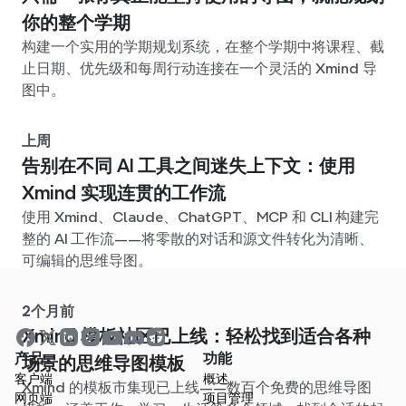
你的整个学期
构建一个实用的学期规划系统，在整个学期中将课程、截
止日期、优先级和每周行动连接在一个灵活的 Xmind 导
图中。
上周
告别在不同 AI 工具之间迷失上下文：使用
Xmind 实现连贯的工作流
使用 Xmind、Claude、ChatGPT、MCP 和 CLI 构建完
整的 AI 工作流——将零散的对话和源文件转化为清晰、
可编辑的思维导图。
2个月前
Xmind 模板社区已上线：轻松找到适合各种
产品
功能
场景的思维导图模板
客户端
概述
Xmind 的模板市集现已上线——数百个免费的思维导图
网页端
项目管理